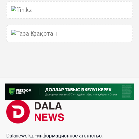
06 Авг. 2026 15:51
Главное значение новой Конституции –
приблизить государство к человеку –Жанара
Джигитекова
05 Авг. 2026 16:08
Общественные наблюдатели «ДАУЫС»
рассказали о подготовке за выборами в
Курултай
05 Авг. 2026 12:27
Новая глава для Xiaomi EV: Xiaomi представила
техническую архитектуру Xiaomi Kunlun и серию
Xiaomi SkyNomad
04 Авг. 2026 18:35
Dalanews.kz -информационное агентство.