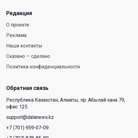
Редакция
Июль и август — непростое время для
аллергиков. Как создать дома пространство, где
О проекте
действительно легче дышать
Реклама
29 Июл. 2026 12:18
Наши контакты
HONOR расширяет стратегию бизнеса и
Сказано — сделано
переходит к развитию экосистемы устройств с
Политика конфиденциальности
искусственным интеллектом
28 Июл. 2026 10:39
Обратная связь
Новые ориентиры экономического партнерства:
Республика Казахстан, Алматы, пр. Абылай хана 79,
какие возможности открывает форум
офис 125.
Казахстана и России
support@dalanews.kz
26 Июл. 2026 12:11
+7 (701) 959-07-09
Межпартийные теледебаты выйдут в эфире