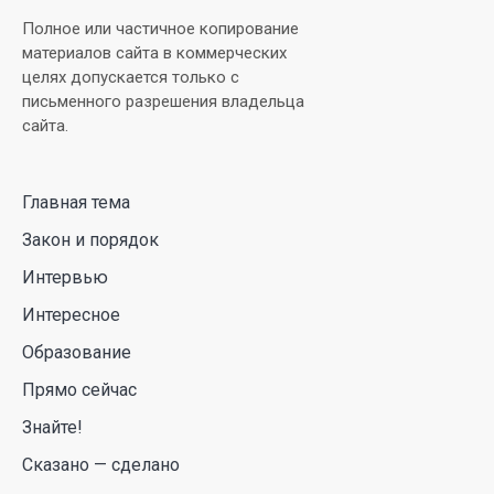
В Луну врежется 12-метровый фрагмент ракеты
Полное или частичное копирование
Falcon 9: ученые готовятся к наблюдениям
материалов сайта в коммерческих
целях допускается только с
03 Авг. 2026 15:49
письменного разрешения владельца
сайта.
Димаш Кудайберген выпустил клип с красивой
хореографией на народную песню
Главная тема
31 Июл. 2026 14:11
Закон и порядок
Роботы-доставщики вышли на улицы Астаны
Интервью
31 Июл. 2026 10:58
Интересное
Образование
В области Абай началось строительство
Прямо сейчас
индустриально-экологического
деревообрабатывающего парка полного цикла
Знайте!
«EcoForest»
Сказано — сделано
30 Июл. 2026 14:05