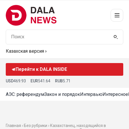
Казахская версия
›
Перейти к DALA INSIDE
USD
469.93
EUR
541.64
RUB
5.71
АЭС: референдум
Закон и порядок
Интервью
Интересное
Главная › Без рубрики › Казахстанец, находящийся в