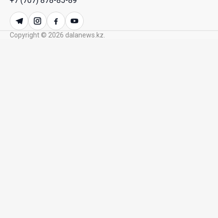
+7 (707) 878-85-89
республиканских телеканалов
23 Июл. 2026 21:15
Copyright © 2026 dalanews.kz.
Казахстан сохраняет лидерство в Центральной
Азии по устойчивости инвестиционного рынка
23 Июл. 2026 15:39
Полный гид: На какую поддержку от государства
может рассчитывать многодетная семья в
Казахстане
23 Июл. 2026 12:48
Аида Балаева высказалась о важности развития
посмертного донорства в Казахстане
22 Июл. 2026 14:39