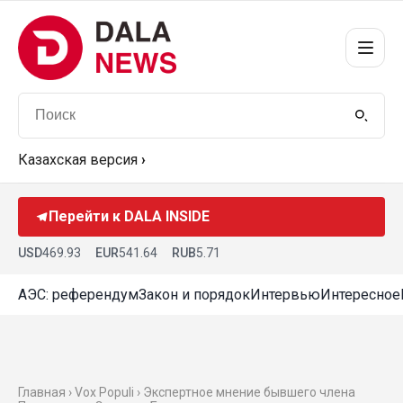
Казахская версия
›
Перейти к DALA INSIDE
USD
469.93
EUR
541.64
RUB
5.71
АЭС: референдум
Закон и порядок
Интервью
Интересное
Главная ›
Vox Populi
› Экспертное мнение бывшего члена