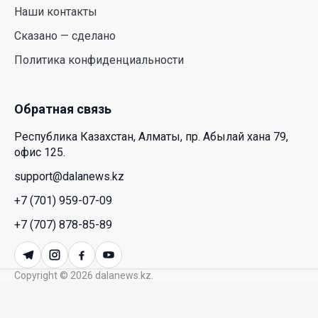
Наши контакты
HONOR расширяет стратегию бизнеса и
Сказано — сделано
переходит к развитию экосистемы устройств с
Политика конфиденциальности
искусственным интеллектом
28 Июл. 2026 10:39
Обратная связь
Новые ориентиры экономического партнерства:
Республика Казахстан, Алматы, пр. Абылай хана 79,
какие возможности открывает форум
офис 125.
Казахстана и России
support@dalanews.kz
26 Июл. 2026 12:11
+7 (701) 959-07-09
Межпартийные теледебаты выйдут в эфире
+7 (707) 878-85-89
республиканских телеканалов
23 Июл. 2026 21:15
Copyright © 2026 dalanews.kz.
Казахстан сохраняет лидерство в Центральной