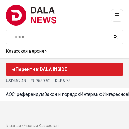
Казахская версия
›
Перейти к DALA INSIDE
USD
467.48
EUR
539.52
RUB
5.73
АЭС: референдум
Закон и порядок
Интервью
Интересное
Главная › Чистый Казахстан