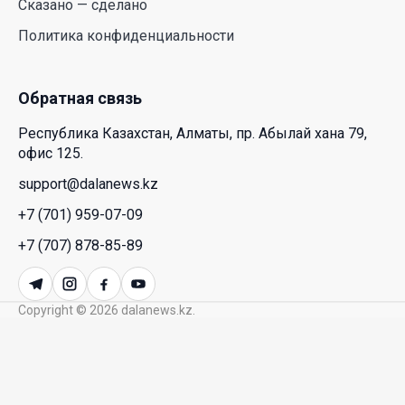
Сказано — сделано
Политика конфиденциальности
Новые ориентиры экономического партнерства:
какие возможности открывает форум
Казахстана и России
Обратная связь
26 Июл. 2026 12:11
Республика Казахстан, Алматы, пр. Абылай хана 79,
офис 125.
Межпартийные теледебаты выйдут в эфире
республиканских телеканалов
support@dalanews.kz
+7 (701) 959-07-09
23 Июл. 2026 21:15
+7 (707) 878-85-89
Казахстан сохраняет лидерство в Центральной
Азии по устойчивости инвестиционного рынка
Copyright © 2026 dalanews.kz.
23 Июл. 2026 15:39
Полный гид: На какую поддержку от государства
может рассчитывать многодетная семья в
Казахстане