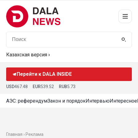
Казахская версия
›
Перейти к DALA INSIDE
USD
467.48
EUR
539.52
RUB
5.73
АЭС: референдум
Закон и порядок
Интервью
Интересное
Главная › Реклама