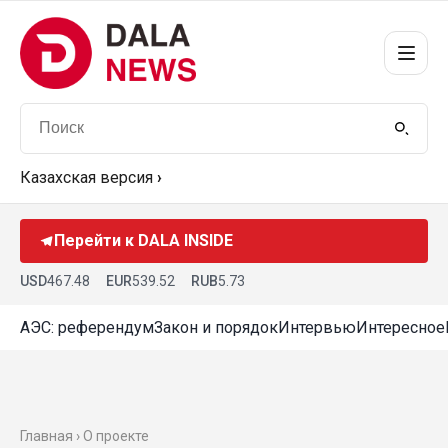
Казахская версия
›
Перейти к DALA INSIDE
USD
467.48
EUR
539.52
RUB
5.73
АЭС: референдум
Закон и порядок
Интервью
Интересное
Главная › О проекте