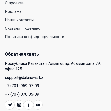
О проекте
Межпартийные теледебаты выйдут в эфире
республиканских телеканалов
Реклама
23 Июл. 2026 21:15
Наши контакты
Сказано — сделано
Казахстан сохраняет лидерство в Центральной
Политика конфиденциальности
Азии по устойчивости инвестиционного рынка
23 Июл. 2026 15:39
Обратная связь
Полный гид: На какую поддержку от государства
Республика Казахстан, Алматы, пр. Абылай хана 79,
может рассчитывать многодетная семья в
офис 125.
Казахстане
support@dalanews.kz
23 Июл. 2026 12:48
+7 (701) 959-07-09
Аида Балаева высказалась о важности развития
+7 (707) 878-85-89
посмертного донорства в Казахстане
22 Июл. 2026 14:39