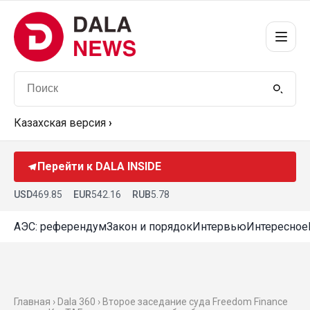
Казахская версия
›
Перейти к DALA INSIDE
USD
469.85
EUR
542.16
RUB
5.78
АЭС: референдум
Закон и порядок
Интервью
Интересное
Главная ›
Dala 360
› Второе заседание суда Freedom Finance