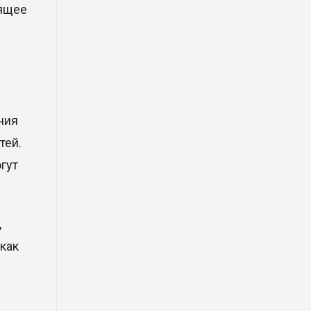
фрагмент ракеты Falcon 9:
оящее
ученые готовятся к
наблюдениям
03 Авг. 2026 15:49
Димаш Кудайберген выпустил
клип с красивой хореографией
ния
на народную песню
тей.
31 Июл. 2026 14:11
гут
Роботы-доставщики вышли на
улицы Астаны
,
31 Июл. 2026 10:58
 как
В области Абай началось
строительство индустриально-
экологического