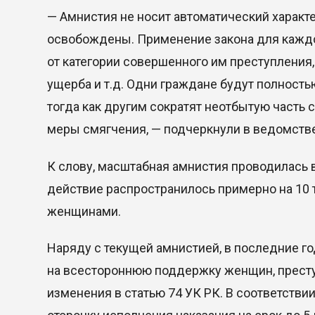
— Амнистия не носит автоматический харак
освобождены. Применение закона для каждо
от категории совершенного им преступления
ущерба и т.д. Одни граждане будут полност
тогда как другим сократят неотбытую часть
меры смягчения, — подчеркнули в ведомстве
К слову, масштабная амнистия проводилась в
действие распространилось примерно на 10 
женщинами.
Наряду с текущей амнистией, в последние г
на всестороннюю поддержку женщин, преступ
изменения в статью 74 УК РК. В соответстви