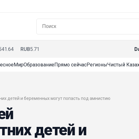
541.64
RUB
5.71
D
есное
Мир
Образование
Прямо сейчас
Регионы
Чистый Казах
них детей и беременных могут попасть под амнистию
ей
них детей и