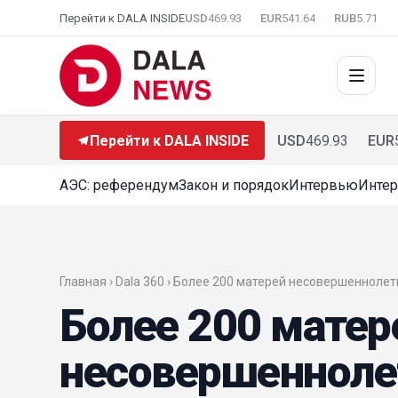
Перейти к DALA INSIDE
USD
469.93
EUR
541.64
RUB
5.71
Перейти к DALA INSIDE
USD
469.93
EUR
АЭС: референдум
Закон и порядок
Интервью
Интер
Главная ›
Dala 360
› Более 200 матерей несовершеннолет
Более 200 матер
несовершеннолет