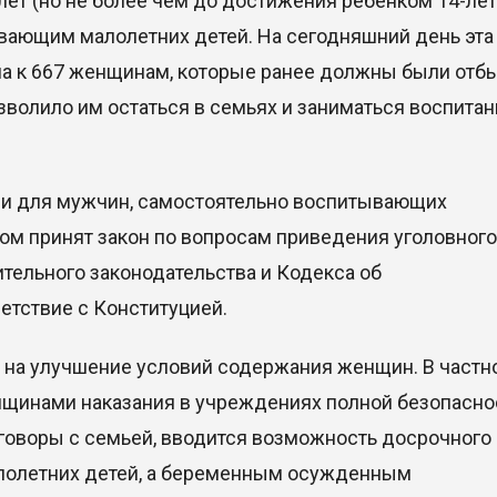
 лет (но не более чем до достижения ребенком 14-ле
ающим малолетних детей. На сегодняшний день эта
а к 667 женщинам, которые ранее должны были отб
зволило им остаться в семьях и заниматься воспита
а и для мужчин, самостоятельно воспитывающих
ом принят закон по вопросам приведения уголовного
тельного законодательства и Кодекса об
етствие с Конституцией.
 на улучшение условий содержания женщин. В частно
нщинами наказания в учреждениях полной безопасно
говоры с семьей, вводится возможность досрочного
лолетних детей, а беременным осужденным