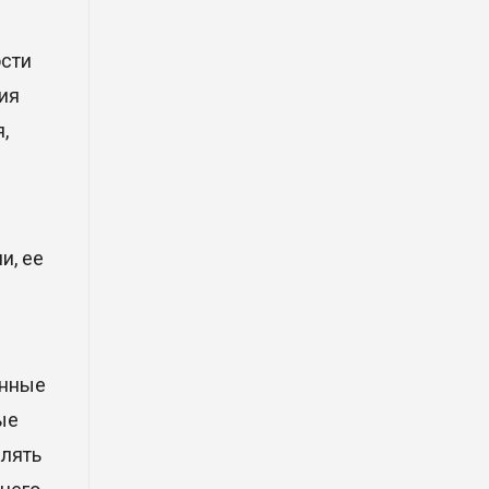
деревообрабатывающего парка
полного цикла «EcoForest»
ости
30 Июл. 2026 14:05
ия
Июль и август — непростое
,
время для аллергиков. Как
м
создать дома пространство, где
действительно легче дышать
29 Июл. 2026 12:18
и, ее
HONOR расширяет стратегию
бизнеса и переходит к развитию
экосистемы устройств с
искусственным интеллектом
енные
28 Июл. 2026 10:39
ые
влять
Новые ориентиры