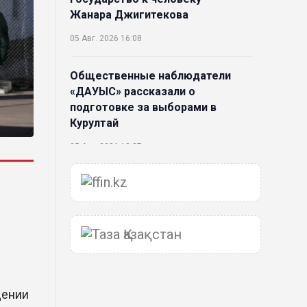
Жанара Джигитекова
05 Авг. 2026 16:08
Общественные наблюдатели
«ДАУЫС» рассказали о
подготовке за выборами в
Курултай
05 Авг. 2026 12:27
Новая глава для Xiaomi EV:
Xiaomi представила техническую
архитектуру Xiaomi Kunlun и
серию Xiaomi SkyNomad
04 Авг. 2026 18:35
В Луну врежется 12-метровый
дении