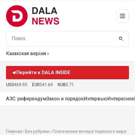
Казахская версия
›
Перейти к DALA INSIDE
USD
469.93
EUR
541.64
RUB
5.71
АЭС: референдум
Закон и порядок
Интервью
Интересное
Главная › Без рубрики › Поэтические вечера тюркского мира