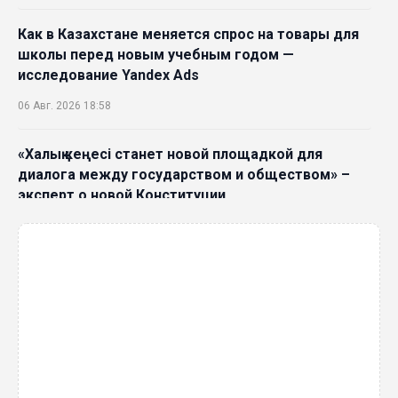
Как в Казахстане меняется спрос на товары для
школы перед новым учебным годом —
исследование Yandex Ads
06 Авг. 2026 18:58
«Халық кеңесі станет новой площадкой для
диалога между государством и обществом» –
эксперт о новой Конституции
06 Авг. 2026 15:51
Главное значение новой Конституции –
приблизить государство к человеку –Жанара
Джигитекова
05 Авг. 2026 16:08
Общественные наблюдатели «ДАУЫС»