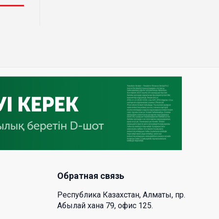
фрагмент ракеты Falcon 9:
ученые готовятся к
наблюдениям
03 Авг. 2026 15:49
Димаш Кудайберген выпустил
клип с красивой хореографией
на народную песню
31 Июл. 2026 14:11
Роботы-доставщики вышли на
улицы Астаны
31 Июл. 2026 10:58
Обратная связь
В области Абай началось
Республика Казахстан, Алматы, пр.
строительство индустриально-
Абылай хана 79, офис 125.
экологического