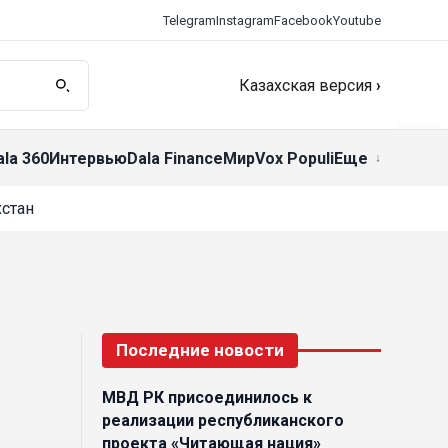
Telegram
Instagram
Facebook
Youtube
Казахская версия
›
ala 360
Интервью
Dala Finance
Мир
Vox Populi
Еще
стан
Последние новости
МВД РК присоединилось к
реализации республиканского
проекта «Читающая нация»