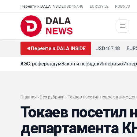
Перейти к DALA INSIDE
USD
467.48
EUR
539.52
RUB
5.73
Перейти к DALA INSIDE
USD
467.48
EUR
АЭС: референдум
Закон и порядок
Интервью
Интер
Главная › Без рубрики › Токаев посетил новое здание д
Токаев посетил 
департамента КН