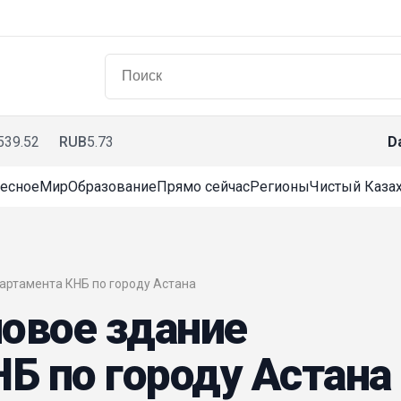
539.52
RUB
5.73
D
есное
Мир
Образование
Прямо сейчас
Регионы
Чистый Казах
епартамента КНБ по городу Астана
новое здание
Б по городу Астана