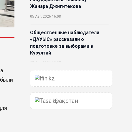
Жанара Джигитекова
05 Авг. 2026 16:08
Общественные наблюдатели
«ДАУЫС» рассказали о
подготовке за выборами в
Курултай
05 Авг. 2026 12:27
ва
Новая глава для Xiaomi EV:
 были
Xiaomi представила техническую
архитектуру Xiaomi Kunlun и
серию Xiaomi SkyNomad
для
04 Авг. 2026 18:35
В Луну врежется 12-метровый