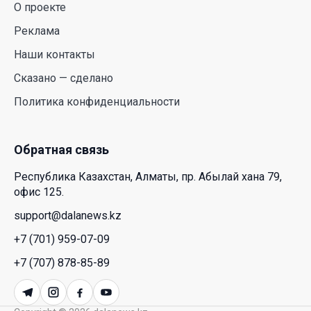
О проекте
Новые ориентиры экономического партнерства:
какие возможности открывает форум
Реклама
Казахстана и России
Наши контакты
26 Июл. 2026 12:11
Сказано — сделано
Политика конфиденциальности
Межпартийные теледебаты выйдут в эфире
республиканских телеканалов
23 Июл. 2026 21:15
Обратная связь
Республика Казахстан, Алматы, пр. Абылай хана 79,
Казахстан сохраняет лидерство в Центральной
офис 125.
Азии по устойчивости инвестиционного рынка
support@dalanews.kz
23 Июл. 2026 15:39
+7 (701) 959-07-09
Полный гид: На какую поддержку от государства
+7 (707) 878-85-89
может рассчитывать многодетная семья в
Казахстане