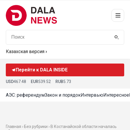
Казахская версия
›
Перейти к DALA INSIDE
USD
467.48
EUR
539.52
RUB
5.73
АЭС: референдум
Закон и порядок
Интервью
Интересное
Главная › Без рубрики › В Костанайской области началась