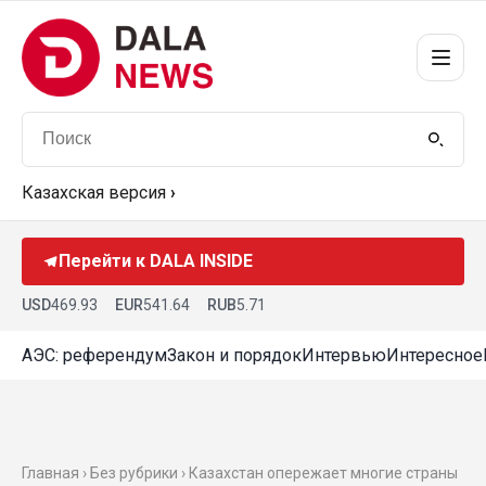
Казахская версия
›
Перейти к DALA INSIDE
USD
469.93
EUR
541.64
RUB
5.71
АЭС: референдум
Закон и порядок
Интервью
Интересное
Главная › Без рубрики › Казахстан опережает многие страны