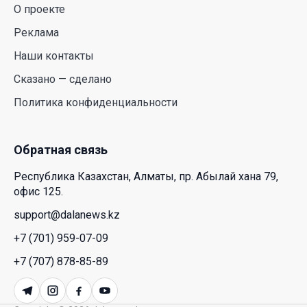
О проекте
действительно легче дышать
Реклама
29 Июл. 2026 12:18
Наши контакты
HONOR расширяет стратегию бизнеса и
Сказано — сделано
переходит к развитию экосистемы устройств с
Политика конфиденциальности
искусственным интеллектом
28 Июл. 2026 10:39
Обратная связь
Новые ориентиры экономического партнерства:
Республика Казахстан, Алматы, пр. Абылай хана 79,
какие возможности открывает форум
офис 125.
Казахстана и России
support@dalanews.kz
26 Июл. 2026 12:11
+7 (701) 959-07-09
Межпартийные теледебаты выйдут в эфире
+7 (707) 878-85-89
республиканских телеканалов
23 Июл. 2026 21:15