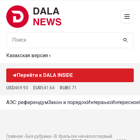
Казахская версия
›
Перейти к DALA INSIDE
USD
469.93
EUR
541.64
RUB
5.71
АЭС: референдум
Закон и порядок
Интервью
Интересное
Главная › Без рубрики › В Уральске начался первый