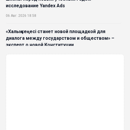
исследование Yandex Ads
06 Авг. 2026 18:58
«Халық кеңесі станет новой площадкой для
диалога между государством и обществом» –
эксперт о новой Конституции
06 Авг. 2026 15:51
Главное значение новой Конституции –
приблизить государство к человеку –Жанара
Джигитекова
05 Авг. 2026 16:08
Общественные наблюдатели «ДАУЫС»
рассказали о подготовке за выборами в
Курултай