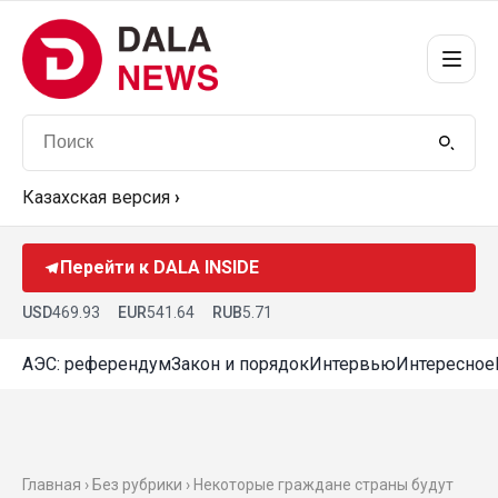
Казахская версия
›
Перейти к DALA INSIDE
USD
469.93
EUR
541.64
RUB
5.71
АЭС: референдум
Закон и порядок
Интервью
Интересное
Главная › Без рубрики › Некоторые граждане страны будут