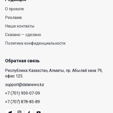
аллергиков. Как создать дома пространство, где
О проекте
действительно легче дышать
Реклама
29 Июл. 2026 12:18
Наши контакты
HONOR расширяет стратегию бизнеса и
Сказано — сделано
переходит к развитию экосистемы устройств с
Политика конфиденциальности
искусственным интеллектом
28 Июл. 2026 10:39
Обратная связь
Новые ориентиры экономического партнерства:
Республика Казахстан, Алматы, пр. Абылай хана 79,
какие возможности открывает форум
офис 125.
Казахстана и России
support@dalanews.kz
26 Июл. 2026 12:11
+7 (701) 959-07-09
Межпартийные теледебаты выйдут в эфире
+7 (707) 878-85-89
республиканских телеканалов