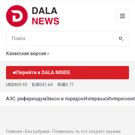
Казахская версия
›
Перейти к DALA INSIDE
USD
469.93
EUR
541.64
RUB
5.71
АЭС: референдум
Закон и порядок
Интервью
Интересное
Главная › Без рубрики › Появились те, кто создает оружие