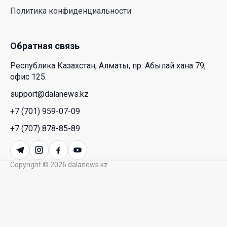
Новые ориентиры экономического партнерства:
Политика конфиденциальности
какие возможности открывает форум
Казахстана и России
26 Июл. 2026 12:11
Обратная связь
Республика Казахстан, Алматы, пр. Абылай хана 79,
Межпартийные теледебаты выйдут в эфире
офис 125.
республиканских телеканалов
support@dalanews.kz
23 Июл. 2026 21:15
+7 (701) 959-07-09
Казахстан сохраняет лидерство в Центральной
+7 (707) 878-85-89
Азии по устойчивости инвестиционного рынка
23 Июл. 2026 15:39
Copyright © 2026 dalanews.kz.
Полный гид: На какую поддержку от государства
может рассчитывать многодетная семья в
Казахстане
23 Июл. 2026 12:48