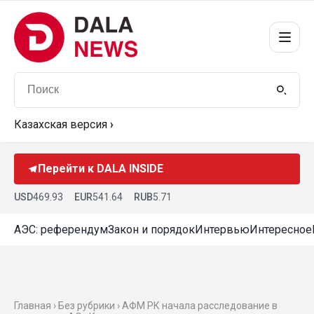
Казахская версия
›
Перейти к DALA INSIDE
USD
469.93
EUR
541.64
RUB
5.71
АЭС: референдум
Закон и порядок
Интервью
Интересное
Главная › Без рубрики › АФМ РК начала расследование в