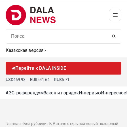
Казахская версия
›
Перейти к DALA INSIDE
USD
469.93
EUR
541.64
RUB
5.71
АЭС: референдум
Закон и порядок
Интервью
Интересное
Главная › Без рубрики › В Астане открылся новый пожарный