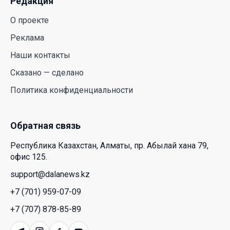
Редакция
Июль и август — непростое время для
аллергиков. Как создать дома пространство, где
О проекте
действительно легче дышать
Реклама
29 Июл. 2026 12:18
Наши контакты
HONOR расширяет стратегию бизнеса и
Сказано — сделано
переходит к развитию экосистемы устройств с
Политика конфиденциальности
искусственным интеллектом
28 Июл. 2026 10:39
Обратная связь
Новые ориентиры экономического партнерства:
Республика Казахстан, Алматы, пр. Абылай хана 79,
какие возможности открывает форум
офис 125.
Казахстана и России
support@dalanews.kz
26 Июл. 2026 12:11
+7 (701) 959-07-09
Межпартийные теледебаты выйдут в эфире
+7 (707) 878-85-89
республиканских телеканалов