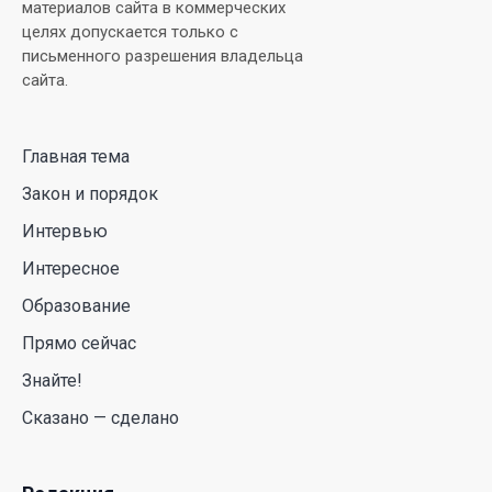
Falcon 9: ученые готовятся к наблюдениям
материалов сайта в коммерческих
целях допускается только с
03 Авг. 2026 15:49
письменного разрешения владельца
сайта.
Димаш Кудайберген выпустил клип с красивой
хореографией на народную песню
Главная тема
31 Июл. 2026 14:11
Закон и порядок
Роботы-доставщики вышли на улицы Астаны
Интервью
31 Июл. 2026 10:58
Интересное
Образование
В области Абай началось строительство
Прямо сейчас
индустриально-экологического
деревообрабатывающего парка полного цикла
Знайте!
«EcoForest»
Сказано — сделано
30 Июл. 2026 14:05