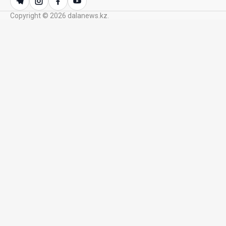
23 Июл. 2026 21:15
Copyright © 2026 dalanews.kz.
Казахстан сохраняет лидерство в Центральной
Азии по устойчивости инвестиционного рынка
23 Июл. 2026 15:39
Полный гид: На какую поддержку от государства
может рассчитывать многодетная семья в
Казахстане
23 Июл. 2026 12:48
Аида Балаева высказалась о важности развития
посмертного донорства в Казахстане
22 Июл. 2026 14:39
Курултай должен стать эффективным