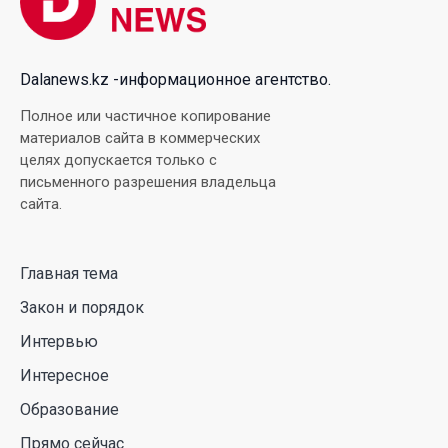
хореографией на народную песню
31 Июл. 2026 14:11
Dalanews.kz -информационное агентство.
Роботы-доставщики вышли на улицы Астаны
Полное или частичное копирование
материалов сайта в коммерческих
31 Июл. 2026 10:58
целях допускается только с
письменного разрешения владельца
В области Абай началось строительство
сайта.
индустриально-экологического
деревообрабатывающего парка полного цикла
«EcoForest»
Главная тема
30 Июл. 2026 14:05
Закон и порядок
Интервью
Июль и август — непростое время для
Интересное
аллергиков. Как создать дома пространство, где
действительно легче дышать
Образование
29 Июл. 2026 12:18
Прямо сейчас