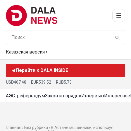
Казахская версия
›
Перейти к DALA INSIDE
USD
467.48
EUR
539.52
RUB
5.73
АЭС: референдум
Закон и порядок
Интервью
Интересное
Главная › Без рубрики › В Астане мошенники, используя