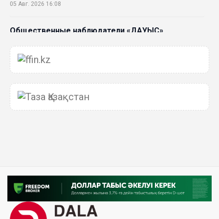
05 Авг. 2026 16:08
Общественные наблюдатели «ДАУЫС»
рассказали о подготовке за выборами в
Курултай
05 Авг. 2026 12:27
Новая глава для Xiaomi EV: Xiaomi представила
техническую архитектуру Xiaomi Kunlun и серию
Xiaomi SkyNomad
04 Авг. 2026 18:35
В Луну врежется 12-метровый фрагмент ракеты
Falcon 9: ученые готовятся к наблюдениям
03 Авг. 2026 15:49
Димаш Кудайберген выпустил клип с красивой