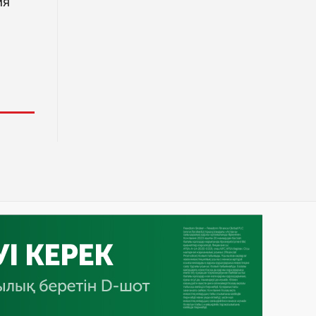
ия
Димаш Кудайберген выпустил
клип с красивой хореографией
на народную песню
31 Июл. 2026 14:11
Роботы-доставщики вышли на
улицы Астаны
31 Июл. 2026 10:58
В области Абай началось
строительство индустриально-
экологического
деревообрабатывающего парка
полного цикла «EcoForest»
30 Июл. 2026 14:05
Июль и август — непростое