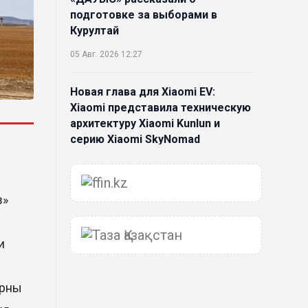
подготовке за выборами в
Курултай
05 Авг. 2026 12:27
Новая глава для Xiaomi EV:
Xiaomi представила техническую
архитектуру Xiaomi Kunlun и
серию Xiaomi SkyNomad
04 Авг. 2026 18:35
з»
В Луну врежется 12-метровый
фрагмент ракеты Falcon 9:
ученые готовятся к
и
наблюдениям
03 Авг. 2026 15:49
ерны