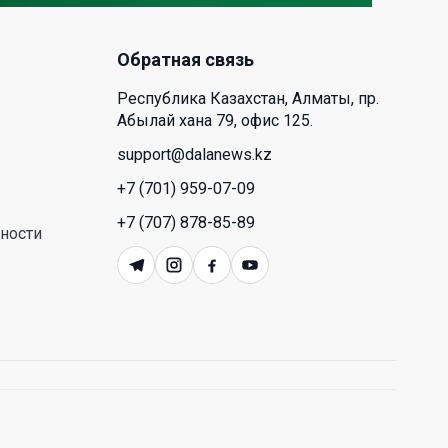
время для аллергиков. Как
создать дома пространство, где
действительно легче дышать
Обратная связь
29 Июл. 2026 12:18
Республика Казахстан, Алматы, пр.
Абылай хана 79, офис 125.
HONOR расширяет стратегию
support@dalanews.kz
бизнеса и переходит к развитию
экосистемы устройств с
+7 (701) 959-07-09
искусственным интеллектом
+7 (707) 878-85-89
ности
28 Июл. 2026 10:39
Новые ориентиры
экономического партнерства:
какие возможности открывает
форум Казахстана и России
26 Июл. 2026 12:11