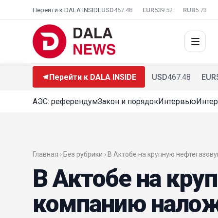
Перейти к DALA INSIDE
USD
467.48
EUR
539.52
RUB
5.73
Перейти к DALA INSIDE
USD
467.48
EUR
АЭС: референдум
Закон и порядок
Интервью
Интер
Главная › Без рубрики › В Актобе на крупную нефтегазо
В Актобе на кру
компанию налож