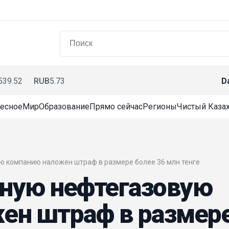
539.52
RUB
5.73
D
есное
Мир
Образование
Прямо сейчас
Регионы
Чистый Казах
вую компанию наложен штраф в размере более 36 млн тенге
пную нефтегазовую
ен штраф в размер