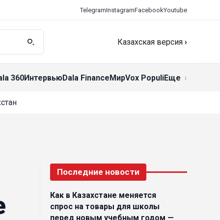
Telegram
Instagram
Facebook
Youtube
Казахская версия
›
ala 360
Интервью
Dala Finance
Мир
Vox Populi
Еще
стан
Последние новости
Как в Казахстане меняется
е
спрос на товары для школы
перед новым учебным годом —