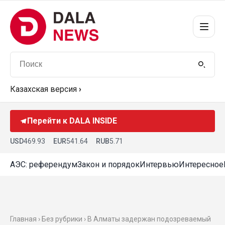
Казахская версия
›
Перейти к DALA INSIDE
USD
469.93
EUR
541.64
RUB
5.71
АЭС: референдум
Закон и порядок
Интервью
Интересное
Главная › Без рубрики › В Алматы задержан подозреваемый