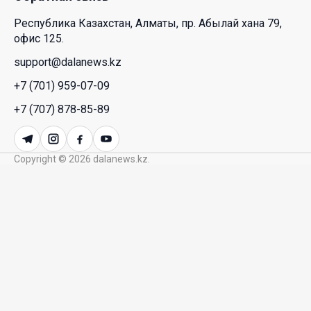
Республика Казахстан, Алматы, пр. Абылай хана 79,
Межпартийные теледебаты выйдут в эфире
офис 125.
республиканских телеканалов
support@dalanews.kz
23 Июл. 2026 21:15
+7 (701) 959-07-09
Казахстан сохраняет лидерство в Центральной
+7 (707) 878-85-89
Азии по устойчивости инвестиционного рынка
23 Июл. 2026 15:39
Copyright © 2026 dalanews.kz.
Полный гид: На какую поддержку от государства
может рассчитывать многодетная семья в
Казахстане
23 Июл. 2026 12:48
Аида Балаева высказалась о важности развития
посмертного донорства в Казахстане