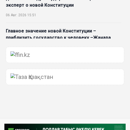
эксперт о новой Конституции
06 Авг. 2026 15:51
Главное значение новой Конституции –
приблизить государство к человеку –Жанара
Джигитекова
05 Авг. 2026 16:08
Общественные наблюдатели «ДАУЫС»
рассказали о подготовке за выборами в
Курултай
05 Авг. 2026 12:27
Новая глава для Xiaomi EV: Xiaomi представила
техническую архитектуру Xiaomi Kunlun и серию
Xiaomi SkyNomad