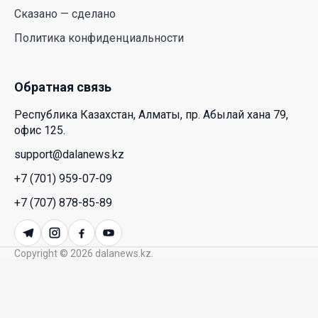
HONOR расширяет стратегию бизнеса и
Сказано — сделано
переходит к развитию экосистемы устройств с
Политика конфиденциальности
искусственным интеллектом
28 Июл. 2026 10:39
Обратная связь
Новые ориентиры экономического партнерства:
Республика Казахстан, Алматы, пр. Абылай хана 79,
какие возможности открывает форум
офис 125.
Казахстана и России
support@dalanews.kz
26 Июл. 2026 12:11
+7 (701) 959-07-09
Межпартийные теледебаты выйдут в эфире
+7 (707) 878-85-89
республиканских телеканалов
23 Июл. 2026 21:15
Copyright © 2026 dalanews.kz.
Казахстан сохраняет лидерство в Центральной
Азии по устойчивости инвестиционного рынка