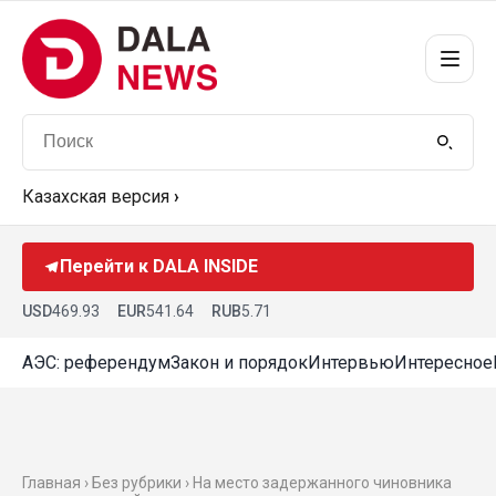
Казахская версия
›
Перейти к DALA INSIDE
USD
469.93
EUR
541.64
RUB
5.71
АЭС: референдум
Закон и порядок
Интервью
Интересное
Главная › Без рубрики › На место задержанного чиновника