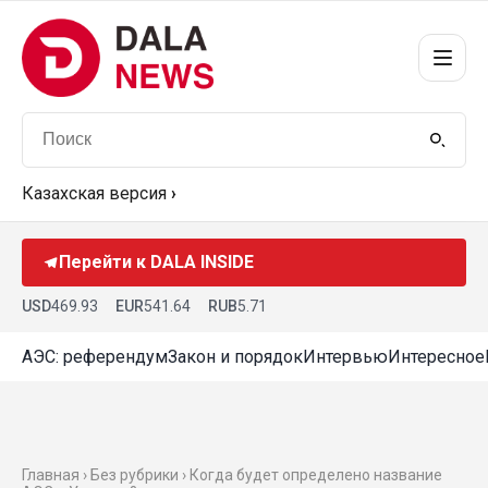
Казахская версия
›
Перейти к DALA INSIDE
USD
469.93
EUR
541.64
RUB
5.71
АЭС: референдум
Закон и порядок
Интервью
Интересное
Главная › Без рубрики › Когда будет определено название