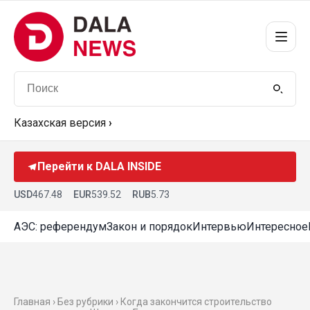
Казахская версия
›
Перейти к DALA INSIDE
USD
467.48
EUR
539.52
RUB
5.73
АЭС: референдум
Закон и порядок
Интервью
Интересное
Главная › Без рубрики › Когда закончится строительство