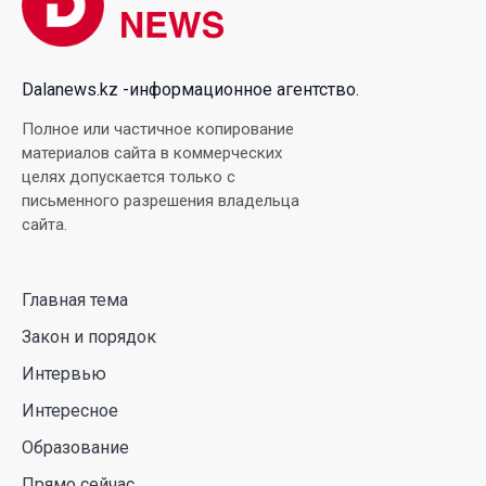
Falcon 9: ученые готовятся к наблюдениям
03 Авг. 2026 15:49
Dalanews.kz -информационное агентство.
Димаш Кудайберген выпустил клип с красивой
Полное или частичное копирование
хореографией на народную песню
материалов сайта в коммерческих
целях допускается только с
31 Июл. 2026 14:11
письменного разрешения владельца
сайта.
Роботы-доставщики вышли на улицы Астаны
31 Июл. 2026 10:58
Главная тема
Закон и порядок
В области Абай началось строительство
индустриально-экологического
Интервью
деревообрабатывающего парка полного цикла
Интересное
«EcoForest»
Образование
30 Июл. 2026 14:05
Прямо сейчас