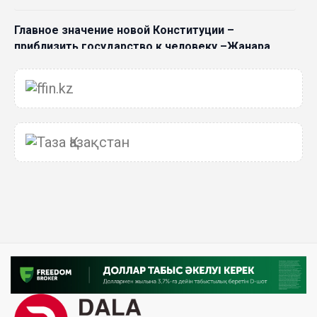
Главное значение новой Конституции –
приблизить государство к человеку –Жанара
Джигитекова
05 Авг. 2026 16:08
Общественные наблюдатели «ДАУЫС»
рассказали о подготовке за выборами в
Курултай
05 Авг. 2026 12:27
Новая глава для Xiaomi EV: Xiaomi представила
техническую архитектуру Xiaomi Kunlun и серию
Xiaomi SkyNomad
04 Авг. 2026 18:35
В Луну врежется 12-метровый фрагмент ракеты