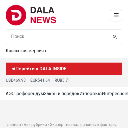
Казахская версия
›
Перейти к DALA INSIDE
USD
469.93
EUR
541.64
RUB
5.71
АЭС: референдум
Закон и порядок
Интервью
Интересное
Главная › Без рубрики › Эксперт назвал основные факторы,