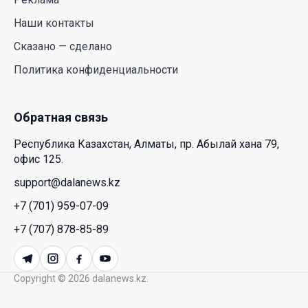
28 Июл. 2026 10:39
Наши контакты
Сказано — сделано
Новые ориентиры экономического партнерства:
Политика конфиденциальности
какие возможности открывает форум
Казахстана и России
26 Июл. 2026 12:11
Обратная связь
Республика Казахстан, Алматы, пр. Абылай хана 79,
Межпартийные теледебаты выйдут в эфире
офис 125.
республиканских телеканалов
support@dalanews.kz
23 Июл. 2026 21:15
+7 (701) 959-07-09
Казахстан сохраняет лидерство в Центральной
+7 (707) 878-85-89
Азии по устойчивости инвестиционного рынка
23 Июл. 2026 15:39
Copyright © 2026 dalanews.kz.
Полный гид: На какую поддержку от государства