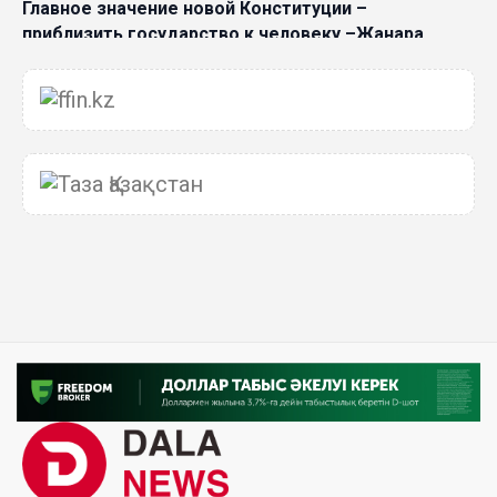
Главное значение новой Конституции –
приблизить государство к человеку –Жанара
Джигитекова
05 Авг. 2026 16:08
Общественные наблюдатели «ДАУЫС»
рассказали о подготовке за выборами в
Курултай
05 Авг. 2026 12:27
Новая глава для Xiaomi EV: Xiaomi представила
техническую архитектуру Xiaomi Kunlun и серию
Xiaomi SkyNomad
04 Авг. 2026 18:35
В Луну врежется 12-метровый фрагмент ракеты
Falcon 9: ученые готовятся к наблюдениям