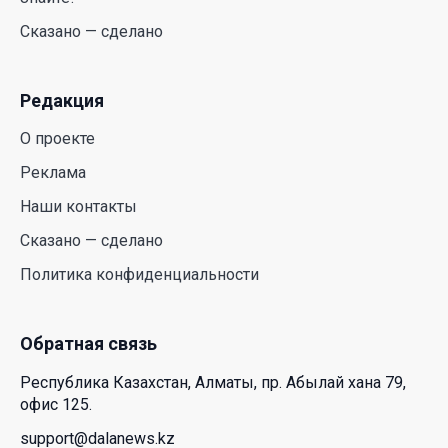
аллергиков. Как создать дома пространство, где
Сказано — сделано
действительно легче дышать
29 Июл. 2026 12:18
Редакция
HONOR расширяет стратегию бизнеса и
О проекте
переходит к развитию экосистемы устройств с
искусственным интеллектом
Реклама
28 Июл. 2026 10:39
Наши контакты
Сказано — сделано
Новые ориентиры экономического партнерства:
Политика конфиденциальности
какие возможности открывает форум
Казахстана и России
26 Июл. 2026 12:11
Обратная связь
Республика Казахстан, Алматы, пр. Абылай хана 79,
Межпартийные теледебаты выйдут в эфире
офис 125.
республиканских телеканалов
support@dalanews.kz