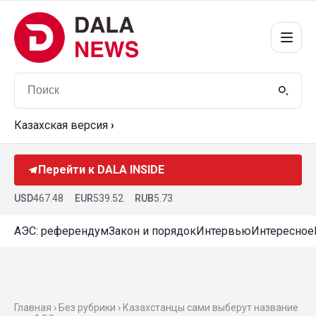
Казахская версия
›
Перейти к DALA INSIDE
USD
467.48
EUR
539.52
RUB
5.73
АЭС: референдум
Закон и порядок
Интервью
Интересное
Главная › Без рубрики › Казахстанцы сами выберут название