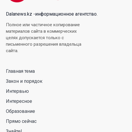
03 Авг. 2026 15:49
Dalanews.kz -информационное агентство.
Димаш Кудайберген выпустил клип с красивой
Полное или частичное копирование
хореографией на народную песню
материалов сайта в коммерческих
целях допускается только с
31 Июл. 2026 14:11
письменного разрешения владельца
сайта.
Роботы-доставщики вышли на улицы Астаны
31 Июл. 2026 10:58
Главная тема
Закон и порядок
В области Абай началось строительство
индустриально-экологического
Интервью
деревообрабатывающего парка полного цикла
Интересное
«EcoForest»
Образование
30 Июл. 2026 14:05
Прямо сейчас
Июль и август — непростое время для
Знайте!