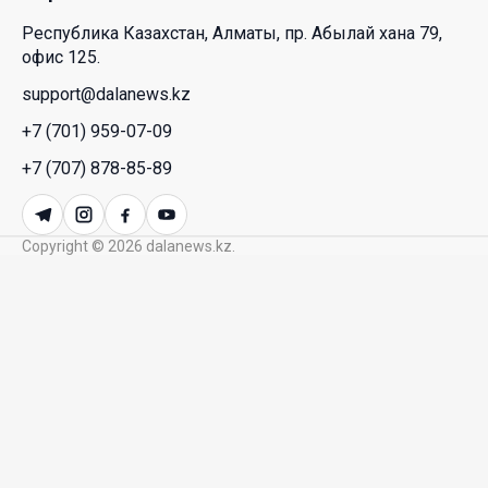
Республика Казахстан, Алматы, пр. Абылай хана 79,
Межпартийные теледебаты выйдут в эфире
офис 125.
республиканских телеканалов
support@dalanews.kz
23 Июл. 2026 21:15
+7 (701) 959-07-09
Казахстан сохраняет лидерство в Центральной
+7 (707) 878-85-89
Азии по устойчивости инвестиционного рынка
23 Июл. 2026 15:39
Copyright © 2026 dalanews.kz.
Полный гид: На какую поддержку от государства
может рассчитывать многодетная семья в
Казахстане
23 Июл. 2026 12:48
Аида Балаева высказалась о важности развития
посмертного донорства в Казахстане