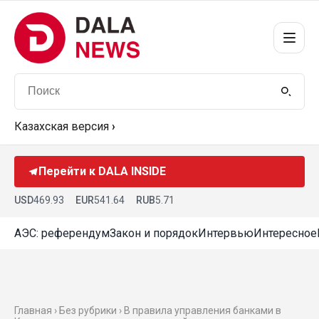
Казахская версия
›
Перейти к DALA INSIDE
USD
469.93
EUR
541.64
RUB
5.71
АЭС: референдум
Закон и порядок
Интервью
Интересное
Главная › Без рубрики › В правила управления банками в