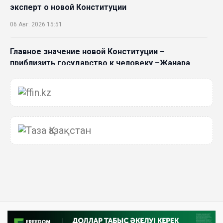
эксперт о новой Конституции
06 Авг. 2026 15:51
Главное значение новой Конституции –
приблизить государство к человеку –Жанара
Джигитекова
05 Авг. 2026 16:08
Общественные наблюдатели «ДАУЫС»
рассказали о подготовке за выборами в
Курултай
05 Авг. 2026 12:27
Новая глава для Xiaomi EV: Xiaomi представила
техническую архитектуру Xiaomi Kunlun и серию
Xiaomi SkyNomad