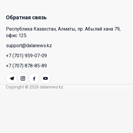
23 Июл. 2026 12:48
Обратная связь
Аида Балаева высказалась о важности развития
Республика Казахстан, Алматы, пр. Абылай хана 79,
посмертного донорства в Казахстане
офис 125.
22 Июл. 2026 14:39
support@dalanews.kz
+7 (701) 959-07-09
Курултай должен стать эффективным
механизмом учета мнения общества – эксперт
+7 (707) 878-85-89
21 Июл. 2026 12:02
Copyright © 2026 dalanews.kz.
SOUEAST Summer CUP 2026 объединил семьи и
юных футболистов в Алматы
20 Июл. 2026 11:14
В Шанхае прошла Всемирная конференция по
искусственному интеллекту WAIC