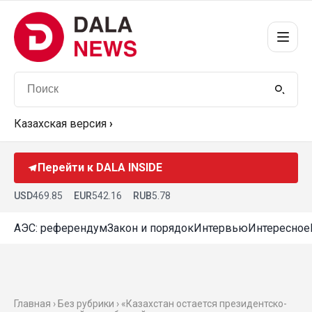
Казахская версия
›
Перейти к DALA INSIDE
USD
469.85
EUR
542.16
RUB
5.78
АЭС: референдум
Закон и порядок
Интервью
Интересное
Главная › Без рубрики › «Казахстан остается президентско-