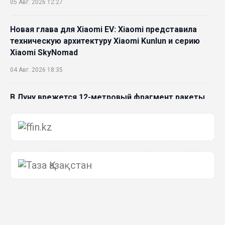
05 Авг. 2026 12:27
Новая глава для Xiaomi EV: Xiaomi представила
техническую архитектуру Xiaomi Kunlun и серию
Xiaomi SkyNomad
04 Авг. 2026 18:35
В Луну врежется 12-метровый фрагмент ракеты
Falcon 9: ученые готовятся к наблюдениям
03 Авг. 2026 15:49
Димаш Кудайберген выпустил клип с красивой
хореографией на народную песню
31 Июл. 2026 14:11
Роботы-доставщики вышли на улицы Астаны