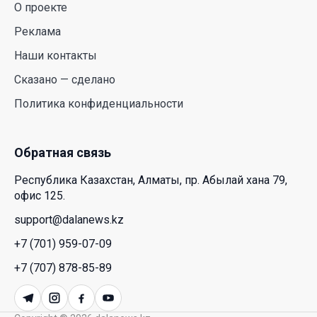
О проекте
действительно легче дышать
Реклама
29 Июл. 2026 12:18
Наши контакты
HONOR расширяет стратегию бизнеса и
Сказано — сделано
переходит к развитию экосистемы устройств с
Политика конфиденциальности
искусственным интеллектом
28 Июл. 2026 10:39
Обратная связь
Новые ориентиры экономического партнерства:
Республика Казахстан, Алматы, пр. Абылай хана 79,
какие возможности открывает форум
офис 125.
Казахстана и России
support@dalanews.kz
26 Июл. 2026 12:11
+7 (701) 959-07-09
Межпартийные теледебаты выйдут в эфире
+7 (707) 878-85-89
республиканских телеканалов
23 Июл. 2026 21:15