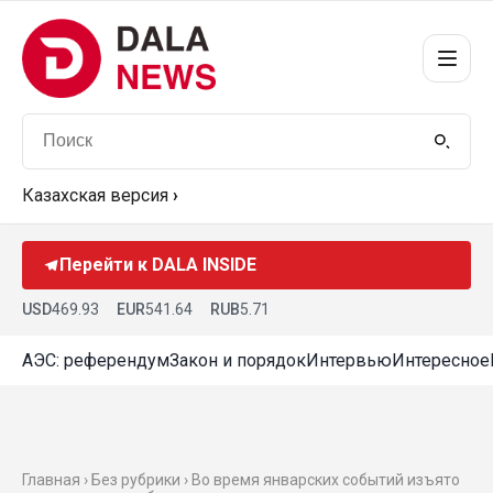
Казахская версия
›
Перейти к DALA INSIDE
USD
469.93
EUR
541.64
RUB
5.71
АЭС: референдум
Закон и порядок
Интервью
Интересное
Главная › Без рубрики › Во время январских событий изъято