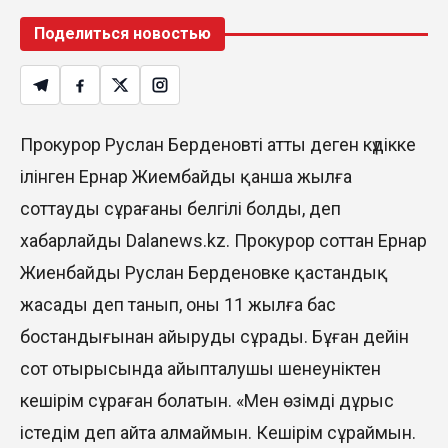
Поделиться новостью
Прокурор Руслан Берденовті атты деген күдікке
ілінген Ернар Жиембайды қанша жылға
соттауды сұрағаны белгілі болды, деп
хабарлайды Dalanews.kz. Прокурор соттан Ернар
Жиенбайды Руслан Берденовке қастандық
жасады деп танып, оны 11 жылға бас
бостандығынан айыруды сұрады. Бұған дейін
сот отырысында айыпталушы шенеуніктен
кешірім сұраған болатын. «Мен өзімді дұрыс
істедім деп айта алмаймын. Кешірім сұраймын.