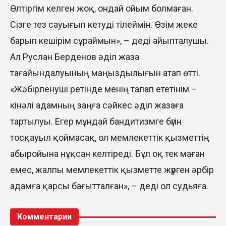
Өлтіргім келген жоқ, ондай ойым болмаған.
Сізге тез сауығып кетуді тілеймін. Өзім жеке
барып кешірім сұраймын», – деді айыпталушы.
Ал Руслан Берденов әділ жаза
тағайындалуының маңыздылығын атап өтті.
«Жәбірленуші ретінде менің талап ететінім –
кінәлі адамның заңға сәйкес әділ жазаға
тартылуы. Егер мұндай бандитизмге бүгін
тосқауыл қоймасақ, ол мемлекеттік қызметтің
абыройына нұқсан келтіреді. Бұл оқ тек маған
емес, жалпы мемлекеттік қызметте жүрген әрбір
адамға қарсы бағытталған», – деді ол судьяға.
Комментарии