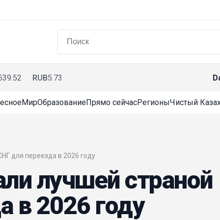
539.52
RUB
5.73
D
есное
Мир
Образование
Прямо сейчас
Регионы
Чистый Казах
СНГ для переезда в 2026 году
али лучшей страной
а в 2026 году