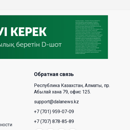
поддержку от государства
может рассчитывать
многодетная семья в
Казахстане
23 Июл. 2026 12:48
Аида Балаева высказалась о
важности развития посмертного
донорства в Казахстане
22 Июл. 2026 14:39
Обратная связь
Республика Казахстан, Алматы, пр.
Курултай должен стать
Абылай хана 79, офис 125.
эффективным механизмом
учета мнения общества –
support@dalanews.kz
эксперт
+7 (701) 959-07-09
21 Июл. 2026 12:02
+7 (707) 878-85-89
ности