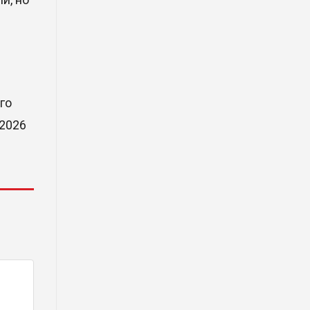
деревообрабатывающего парка
полного цикла «EcoForest»
30 Июл. 2026 14:05
Июль и август — непростое
время для аллергиков. Как
го
создать дома пространство, где
 2026
действительно легче дышать
29 Июл. 2026 12:18
HONOR расширяет стратегию
бизнеса и переходит к развитию
экосистемы устройств с
искусственным интеллектом
28 Июл. 2026 10:39
Новые ориентиры