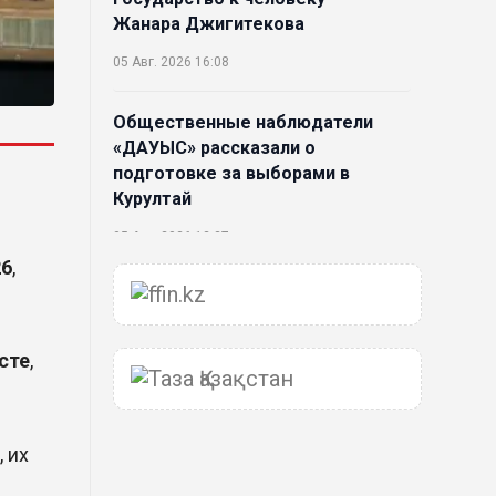
Жанара Джигитекова
05 Авг. 2026 16:08
Общественные наблюдатели
«ДАУЫС» рассказали о
подготовке за выборами в
Курултай
05 Авг. 2026 12:27
26
,
Новая глава для Xiaomi EV:
Xiaomi представила техническую
архитектуру Xiaomi Kunlun и
сте
,
серию Xiaomi SkyNomad
04 Авг. 2026 18:35
 их
В Луну врежется 12-метровый