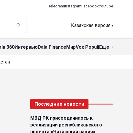
Telegram
Instagram
Facebook
Youtube
Казахская версия
›
ala 360
Интервью
Dala Finance
Мир
Vox Populi
Еще
стан
Последние новости
МВД РК присоединилось к
реализации республиканского
проекта «Читающая нация»