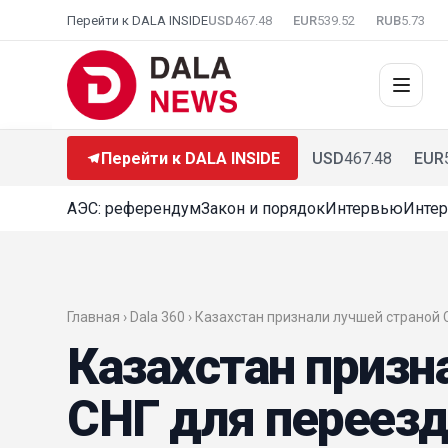
Перейти к DALA INSIDE
USD
467.48
EUR
539.52
RUB
5.73
Перейти к DALA INSIDE
USD
467.48
EUR
АЭС: референдум
Закон и порядок
Интервью
Интер
Главная ›
Dala 360
› Казахстан признали лучшей страной 
Казахстан призн
СНГ для переезд