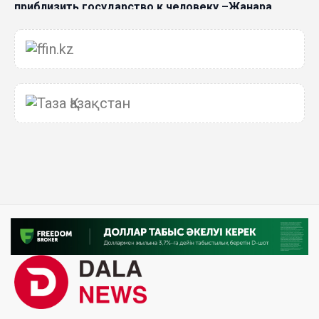
приблизить государство к человеку –Жанара
Джигитекова
05 Авг. 2026 16:08
Общественные наблюдатели «ДАУЫС»
рассказали о подготовке за выборами в
Курултай
05 Авг. 2026 12:27
Новая глава для Xiaomi EV: Xiaomi представила
техническую архитектуру Xiaomi Kunlun и серию
Xiaomi SkyNomad
04 Авг. 2026 18:35
В Луну врежется 12-метровый фрагмент ракеты
Falcon 9: ученые готовятся к наблюдениям