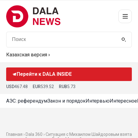
Казахская версия
›
Перейти к DALA INSIDE
USD
467.48
EUR
539.52
RUB
5.73
АЭС: референдум
Закон и порядок
Интервью
Интересное
Главная ›
Dala 360
› Ситуация с Михаилом Шайдоровым взята