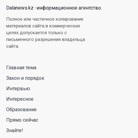
03 Авг. 2026 15:49
Dalanews.kz -информационное агентство.
Димаш Кудайберген выпустил клип с красивой
Полное или частичное копирование
хореографией на народную песню
материалов сайта в коммерческих
целях допускается только с
31 Июл. 2026 14:11
письменного разрешения владельца
сайта.
Роботы-доставщики вышли на улицы Астаны
31 Июл. 2026 10:58
Главная тема
Закон и порядок
В области Абай началось строительство
индустриально-экологического
Интервью
деревообрабатывающего парка полного цикла
Интересное
«EcoForest»
Образование
30 Июл. 2026 14:05
Прямо сейчас
Июль и август — непростое время для
Знайте!
аллергиков. Как создать дома пространство, где