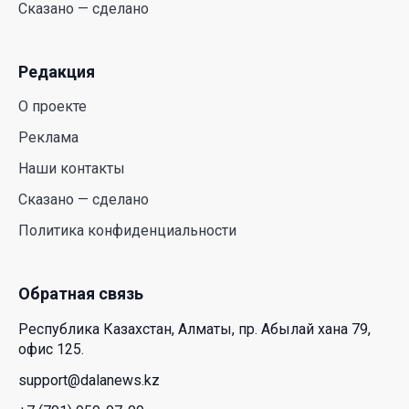
Сказано — сделано
действительно легче дышать
29 Июл. 2026 12:18
Редакция
HONOR расширяет стратегию бизнеса и
О проекте
переходит к развитию экосистемы устройств с
искусственным интеллектом
Реклама
28 Июл. 2026 10:39
Наши контакты
Сказано — сделано
Новые ориентиры экономического партнерства:
Политика конфиденциальности
какие возможности открывает форум
Казахстана и России
26 Июл. 2026 12:11
Обратная связь
Республика Казахстан, Алматы, пр. Абылай хана 79,
Межпартийные теледебаты выйдут в эфире
офис 125.
республиканских телеканалов
support@dalanews.kz
23 Июл. 2026 21:15