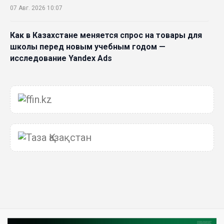
07 Авг. 2026 10:07
Как в Казахстане меняется спрос на товары для
школы перед новым учебным годом —
исследование Yandex Ads
06 Авг. 2026 18:58
«Халық кеңесі станет новой площадкой для
диалога между государством и обществом» –
эксперт о новой Конституции
06 Авг. 2026 15:51
Главное значение новой Конституции –
приблизить государство к человеку –Жанара
Джигитекова
05 Авг. 2026 16:08