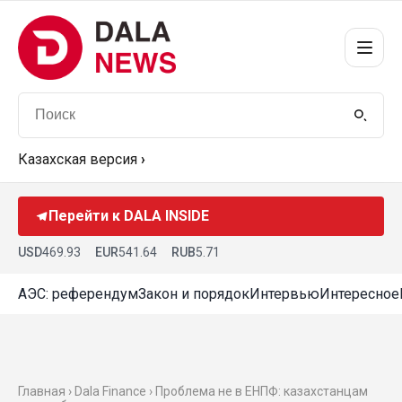
Казахская версия
›
Перейти к DALA INSIDE
USD
469.93
EUR
541.64
RUB
5.71
АЭС: референдум
Закон и порядок
Интервью
Интересное
Главная ›
Dala Finance
› Проблема не в ЕНПФ: казахстанцам