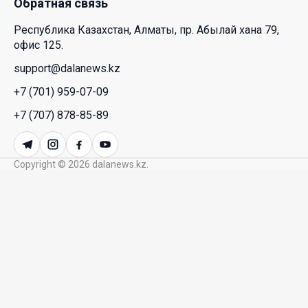
Обратная связь
HONOR расширяет стратегию бизнеса и
переходит к развитию экосистемы устройств с
Республика Казахстан, Алматы, пр. Абылай хана 79,
искусственным интеллектом
офис 125.
28 Июл. 2026 10:39
support@dalanews.kz
+7 (701) 959-07-09
Новые ориентиры экономического партнерства:
какие возможности открывает форум
+7 (707) 878-85-89
Казахстана и России
26 Июл. 2026 12:11
Copyright © 2026 dalanews.kz.
Межпартийные теледебаты выйдут в эфире
республиканских телеканалов
23 Июл. 2026 21:15
Казахстан сохраняет лидерство в Центральной
Азии по устойчивости инвестиционного рынка
23 Июл. 2026 15:39