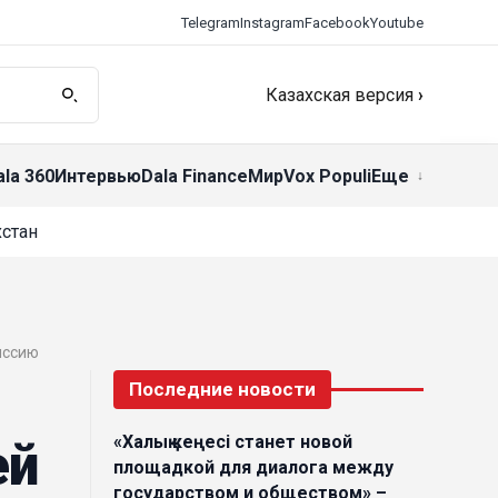
Telegram
Instagram
Facebook
Youtube
Казахская версия
›
ala 360
Интервью
Dala Finance
Мир
Vox Populi
Еще
стан
иссию
Последние новости
«Халық кеңесі станет новой
ей
площадкой для диалога между
государством и обществом» –