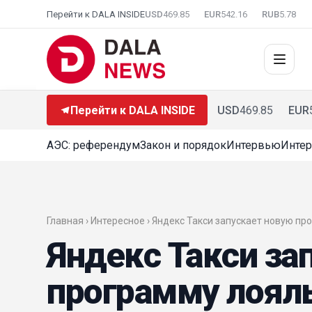
Перейти к DALA INSIDE
USD
469.85
EUR
542.16
RUB
5.78
Перейти к DALA INSIDE
USD
469.85
EUR
АЭС: референдум
Закон и порядок
Интервью
Интер
Главная ›
Интересное
› Яндекс Такси запускает новую пр
Яндекс Такси за
программу лояль