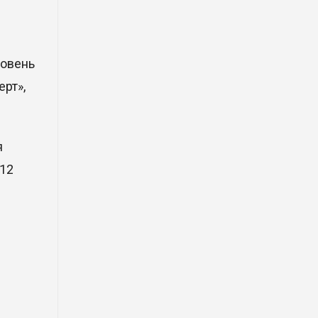
улицы Астаны
31 Июл. 2026 10:58
ровень
В области Абай началось
строительство индустриально-
ерт»,
экологического
деревообрабатывающего парка
полного цикла «EcoForest»
я
30 Июл. 2026 14:05
 12
Июль и август — непростое
время для аллергиков. Как
создать дома пространство, где
действительно легче дышать
29 Июл. 2026 12:18
HONOR расширяет стратегию