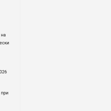
бизнеса и переходит к развитию
экосистемы устройств с
искусственным интеллектом
28 Июл. 2026 10:39
Новые ориентиры
 на
экономического партнерства:
чески
какие возможности открывает
форум Казахстана и России
26 Июл. 2026 12:11
2026
Межпартийные теледебаты
выйдут в эфире республиканских
телеканалов
 при
23 Июл. 2026 21:15
Казахстан сохраняет лидерство