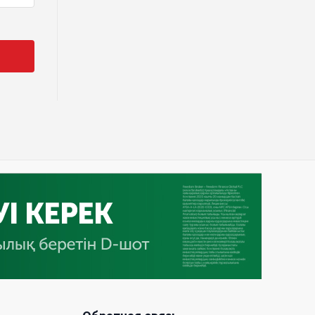
Курултай должен стать
эффективным механизмом
учета мнения общества –
эксперт
21 Июл. 2026 12:02
SOUEAST Summer CUP 2026
объединил семьи и юных
футболистов в Алматы
20 Июл. 2026 11:14
В Шанхае прошла Всемирная
конференция по искусственному
интеллекту WAIC
18 Июл. 2026 12:23
75,1% респондентов выразили