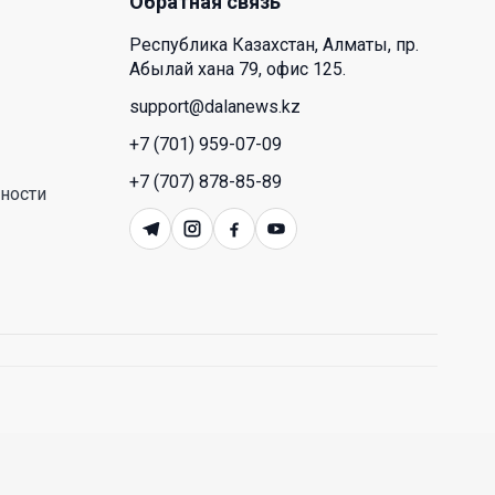
Обратная связь
готовность голосовать на
выборах в Курултай
Республика Казахстан, Алматы, пр.
Абылай хана 79, офис 125.
17 Июл. 2026 16:09
support@dalanews.kz
Efes Art Space открывает сезон
+7 (701) 959-07-09
2026 года выставкой
+7 (707) 878-85-89
«Маужырау»
ности
17 Июл. 2026 15:41