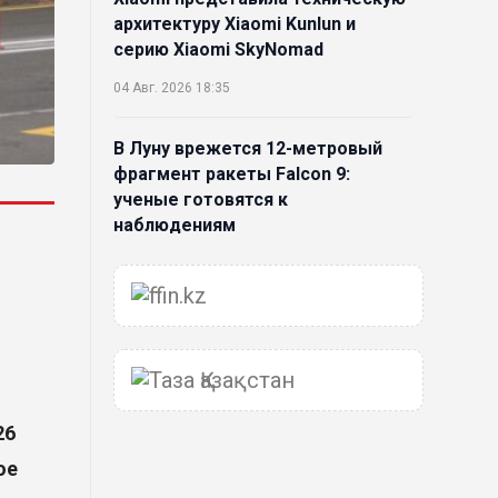
архитектуру Xiaomi Kunlun и
серию Xiaomi SkyNomad
04 Авг. 2026 18:35
В Луну врежется 12-метровый
фрагмент ракеты Falcon 9:
ученые готовятся к
наблюдениям
03 Авг. 2026 15:49
Димаш Кудайберген выпустил
клип с красивой хореографией
на народную песню
31 Июл. 2026 14:11
26
ое
Роботы-доставщики вышли на