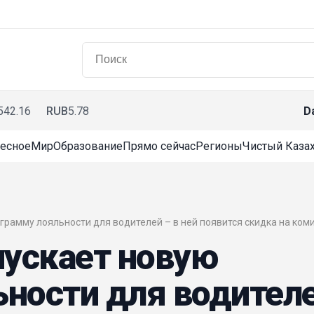
542.16
RUB
5.78
D
есное
Мир
Образование
Прямо сейчас
Регионы
Чистый Казах
ограмму лояльности для водителей – в ней появится скидка на ком
пускает новую
ности для водител