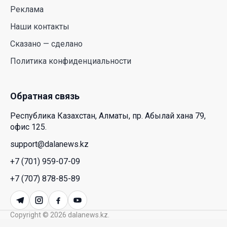
республиканских телеканалов
Реклама
23 Июл. 2026 21:15
Наши контакты
Сказано — сделано
Казахстан сохраняет лидерство в Центральной
Политика конфиденциальности
Азии по устойчивости инвестиционного рынка
23 Июл. 2026 15:39
Обратная связь
Полный гид: На какую поддержку от государства
Республика Казахстан, Алматы, пр. Абылай хана 79,
может рассчитывать многодетная семья в
офис 125.
Казахстане
support@dalanews.kz
23 Июл. 2026 12:48
+7 (701) 959-07-09
Аида Балаева высказалась о важности развития
+7 (707) 878-85-89
посмертного донорства в Казахстане
22 Июл. 2026 14:39
Copyright © 2026 dalanews.kz.