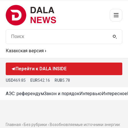
Казахская версия
›
Перейти к DALA INSIDE
USD
469.85
EUR
542.16
RUB
5.78
АЭС: референдум
Закон и порядок
Интервью
Интересное
Главная › Без рубрики › Возобновляемые источники энергии: