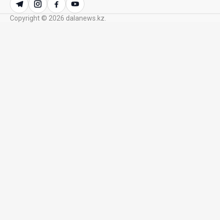
Казахстане
Copyright © 2026 dalanews.kz.
23 Июл. 2026 12:48
Аида Балаева высказалась о важности развития
посмертного донорства в Казахстане
22 Июл. 2026 14:39
Курултай должен стать эффективным
механизмом учета мнения общества – эксперт
21 Июл. 2026 12:02
SOUEAST Summer CUP 2026 объединил семьи и
юных футболистов в Алматы
20 Июл. 2026 11:14
В Шанхае прошла Всемирная конференция по