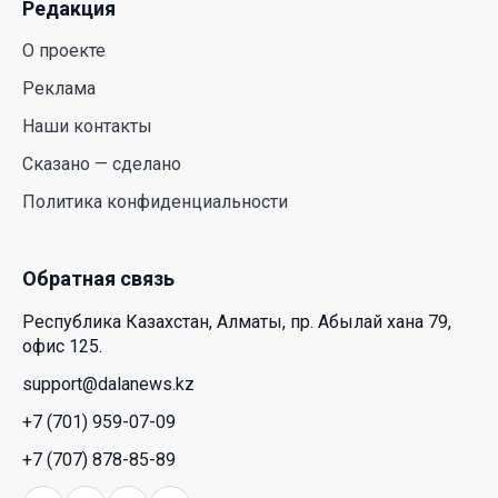
Редакция
О проекте
Новые ориентиры экономического партнерства:
какие возможности открывает форум
Реклама
Казахстана и России
Наши контакты
26 Июл. 2026 12:11
Сказано — сделано
Политика конфиденциальности
Межпартийные теледебаты выйдут в эфире
республиканских телеканалов
23 Июл. 2026 21:15
Обратная связь
Республика Казахстан, Алматы, пр. Абылай хана 79,
Казахстан сохраняет лидерство в Центральной
офис 125.
Азии по устойчивости инвестиционного рынка
support@dalanews.kz
23 Июл. 2026 15:39
+7 (701) 959-07-09
Полный гид: На какую поддержку от государства
+7 (707) 878-85-89
может рассчитывать многодетная семья в