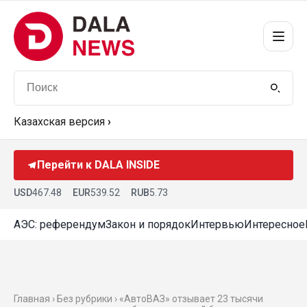
Казахская версия
›
Перейти к DALA INSIDE
USD
467.48
EUR
539.52
RUB
5.73
АЭС: референдум
Закон и порядок
Интервью
Интересное
Главная › Без рубрики › «АвтоВАЗ» отзывает 23 тысячи