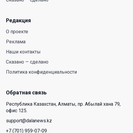
республиканских телеканалов
23 Июл. 2026 21:15
Редакция
Казахстан сохраняет лидерство в Центральной
О проекте
Азии по устойчивости инвестиционного рынка
Реклама
23 Июл. 2026 15:39
Наши контакты
Полный гид: На какую поддержку от государства
Сказано — сделано
может рассчитывать многодетная семья в
Политика конфиденциальности
Казахстане
23 Июл. 2026 12:48
Обратная связь
Аида Балаева высказалась о важности развития
Республика Казахстан, Алматы, пр. Абылай хана 79,
посмертного донорства в Казахстане
офис 125.
22 Июл. 2026 14:39
support@dalanews.kz
+7 (701) 959-07-09