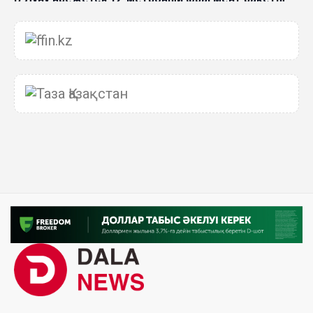
Falcon 9: ученые готовятся к наблюдениям
03 Авг. 2026 15:49
Димаш Кудайберген выпустил клип с красивой
хореографией на народную песню
31 Июл. 2026 14:11
Роботы-доставщики вышли на улицы Астаны
31 Июл. 2026 10:58
В области Абай началось строительство
индустриально-экологического
деревообрабатывающего парка полного цикла
«EcoForest»
30 Июл. 2026 14:05