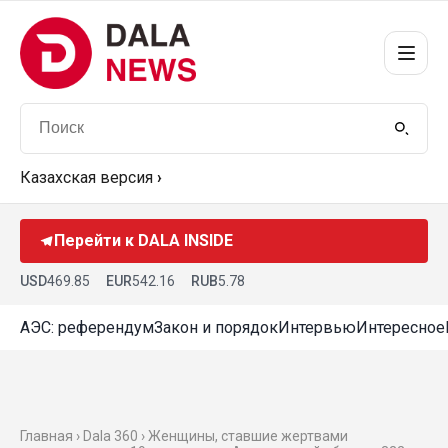
Казахская версия
›
Перейти к DALA INSIDE
USD
469.85
EUR
542.16
RUB
5.78
АЭС: референдум
Закон и порядок
Интервью
Интересное
Главная ›
Dala 360
› Женщины, ставшие жертвами