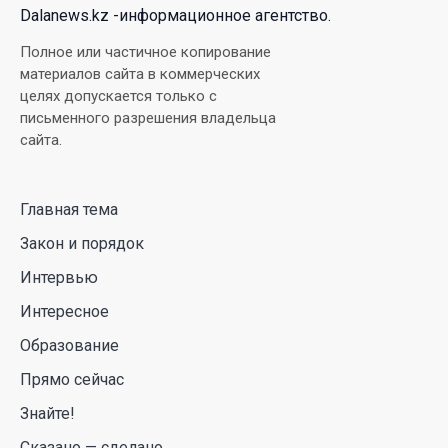
Dalanews.kz -информационное агентство.
Июль и август — непростое время для
аллергиков. Как создать дома пространство, где
Полное или частичное копирование
действительно легче дышать
материалов сайта в коммерческих
целях допускается только с
29 Июл. 2026 12:18
письменного разрешения владельца
сайта.
HONOR расширяет стратегию бизнеса и
переходит к развитию экосистемы устройств с
искусственным интеллектом
Главная тема
28 Июл. 2026 10:39
Закон и порядок
Интервью
Новые ориентиры экономического партнерства:
Интересное
какие возможности открывает форум
Казахстана и России
Образование
26 Июл. 2026 12:11
Прямо сейчас
Знайте!
Межпартийные теледебаты выйдут в эфире
Сказано — сделано