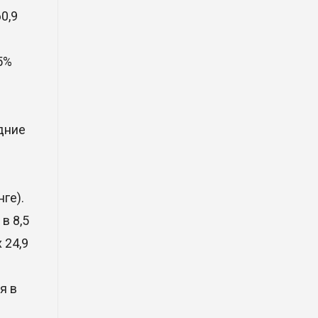
Xiaomi представила техническую
0,9
архитектуру Xiaomi Kunlun и
серию Xiaomi SkyNomad
04 Авг. 2026 18:35
5%
В Луну врежется 12-метровый
фрагмент ракеты Falcon 9:
едние
ученые готовятся к
наблюдениям
03 Авг. 2026 15:49
нге).
Димаш Кудайберген выпустил
в 8,5
клип с красивой хореографией
на народную песню
 24,9
31 Июл. 2026 14:11
я в
Роботы-доставщики вышли на