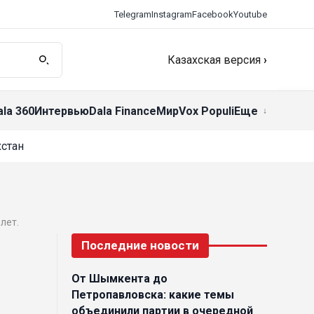
Telegram
Instagram
Facebook
Youtube
Казахская версия
›
ala 360
Интервью
Dala Finance
Мир
Vox Populi
Еще
стан
лет.
Последние новости
От Шымкента до
Петропавловска: какие темы
объединили партии в очередной