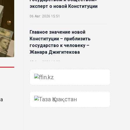
эксперт о новой Конституции
06 Авг. 2026 15:51
Главное значение новой
Конституции – приблизить
государство к человеку –
Жанара Джигитекова
05 Авг. 2026 16:08
Общественные наблюдатели
«ДАУЫС» рассказали о
подготовке за выборами в
Курултай
на
05 Авг. 2026 12:27
Новая глава для Xiaomi EV: