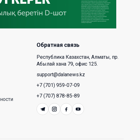
бизнеса и переходит к развитию
экосистемы устройств с
искусственным интеллектом
28 Июл. 2026 10:39
Обратная связь
Новые ориентиры
экономического партнерства:
Республика Казахстан, Алматы, пр.
какие возможности открывает
Абылай хана 79, офис 125.
форум Казахстана и России
support@dalanews.kz
26 Июл. 2026 12:11
+7 (701) 959-07-09
Межпартийные теледебаты
+7 (707) 878-85-89
ности
выйдут в эфире республиканских
телеканалов
23 Июл. 2026 21:15
Казахстан сохраняет лидерство