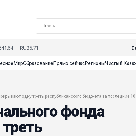
541.64
RUB
5.71
D
есное
Мир
Образование
Прямо сейчас
Регионы
Чистый Казах
 покрывают одну треть республиканского бюджета за последние 10 
нального фонда
 треть