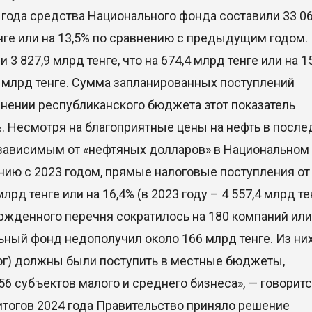
5 года средства Национального фонда составили 33 06
енге или на 13,5% по сравнению с предыдущим годом.
 827,9 млрд тенге, что на 674,4 млрд тенге или на 1
4 млрд тенге. Сумма запланированных поступлений
очнении республиканского бюджета этот показатель
4%. Несмотря на благоприятные цены на нефть в посл
 зависимым от «нефтяных долларов» в Национальном
ению с 2023 годом, прямые налоговые поступления от
рд тенге или на 16,4% (в 2023 году – 4 557,4 млрд те
ержденного перечня сократилось на 180 компаний или 
льный фонд недополучил около 166 млрд тенге. Из них
ог) должны были поступить в местные бюджеты,
56 субъектов малого и среднего бизнеса», — говоритс
итогов 2024 года Правительство приняло решение