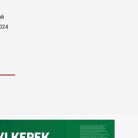
улицы Астаны
31 Июл. 2026 10:58
ий
024
В области Абай началось
строительство индустриально-
экологического
деревообрабатывающего парка
полного цикла «EcoForest»
30 Июл. 2026 14:05
Июль и август — непростое
время для аллергиков. Как
создать дома пространство, где
действительно легче дышать
29 Июл. 2026 12:18
HONOR расширяет стратегию