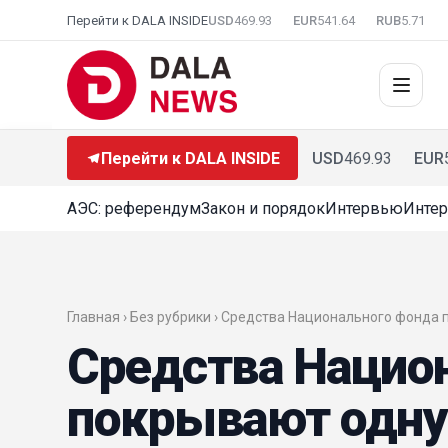
Перейти к DALA INSIDE
USD
469.93
EUR
541.64
RUB
5.71
Перейти к DALA INSIDE
USD
469.93
EUR
АЭС: референдум
Закон и порядок
Интервью
Интер
Главная › Без рубрики › Средства Национального фонда
Средства Нацио
покрывают одну