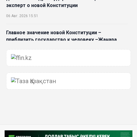
эксперт о новой Конституции
06 Авг. 2026 15:51
Главное значение новой Конституции –
приблизить государство к человеку –Жанара
Джигитекова
05 Авг. 2026 16:08
Общественные наблюдатели «ДАУЫС»
рассказали о подготовке за выборами в
Курултай
05 Авг. 2026 12:27
Новая глава для Xiaomi EV: Xiaomi представила
техническую архитектуру Xiaomi Kunlun и серию
Xiaomi SkyNomad