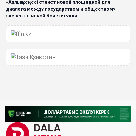
«Халық кеңесі станет новой площадкой для
диалога между государством и обществом» –
эксперт о новой Конституции
06 Авг. 2026 15:51
Главное значение новой Конституции –
приблизить государство к человеку –Жанара
Джигитекова
05 Авг. 2026 16:08
Общественные наблюдатели «ДАУЫС»
рассказали о подготовке за выборами в
Курултай
05 Авг. 2026 12:27
Новая глава для Xiaomi EV: Xiaomi представила
техническую архитектуру Xiaomi Kunlun и серию