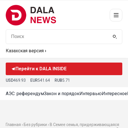
Казахская версия
›
Перейти к DALA INSIDE
USD
469.93
EUR
541.64
RUB
5.71
АЭС: референдум
Закон и порядок
Интервью
Интересное
Главная › Без рубрики › В Семее семья, придерживающаяся