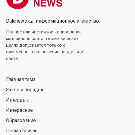
Xiaomi SkyNomad
04 Авг. 2026 18:35
Dalanews.kz -информационное агентство.
В Луну врежется 12-метровый фрагмент ракеты
Полное или частичное копирование
Falcon 9: ученые готовятся к наблюдениям
материалов сайта в коммерческих
целях допускается только с
03 Авг. 2026 15:49
письменного разрешения владельца
сайта.
Димаш Кудайберген выпустил клип с красивой
хореографией на народную песню
Главная тема
31 Июл. 2026 14:11
Закон и порядок
Роботы-доставщики вышли на улицы Астаны
Интервью
31 Июл. 2026 10:58
Интересное
Образование
В области Абай началось строительство
Прямо сейчас
индустриально-экологического