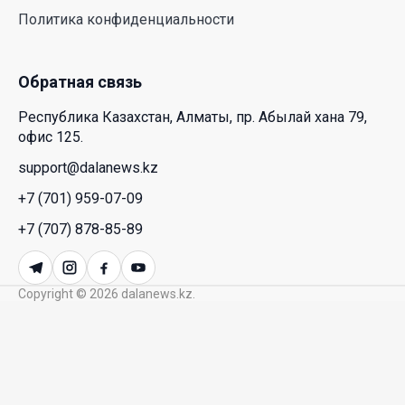
переходит к развитию экосистемы устройств с
Политика конфиденциальности
искусственным интеллектом
28 Июл. 2026 10:39
Обратная связь
Новые ориентиры экономического партнерства:
Республика Казахстан, Алматы, пр. Абылай хана 79,
какие возможности открывает форум
офис 125.
Казахстана и России
support@dalanews.kz
26 Июл. 2026 12:11
+7 (701) 959-07-09
Межпартийные теледебаты выйдут в эфире
+7 (707) 878-85-89
республиканских телеканалов
23 Июл. 2026 21:15
Copyright © 2026 dalanews.kz.
Казахстан сохраняет лидерство в Центральной
Азии по устойчивости инвестиционного рынка
23 Июл. 2026 15:39