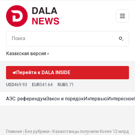
Казахская версия
›
Перейти к DALA INSIDE
USD
469.93
EUR
541.64
RUB
5.71
АЭС: референдум
Закон и порядок
Интервью
Интересное
Главная › Без рубрики › Казахстанцы получили более 12 млрд