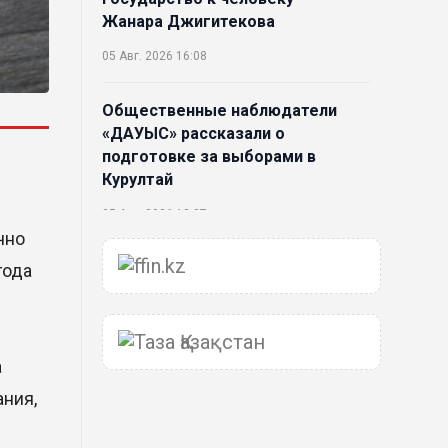
Жанара Джигитекова
05 Авг. 2026 16:08
Общественные наблюдатели
«ДАУЫС» рассказали о
подготовке за выборами в
Курултай
05 Авг. 2026 12:27
чно
Новая глава для Xiaomi EV:
года
Xiaomi представила техническую
архитектуру Xiaomi Kunlun и
серию Xiaomi SkyNomad
а
04 Авг. 2026 18:35
ния,
В Луну врежется 12-метровый