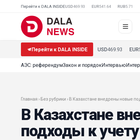
Перейти к DALA INSIDE
USD
469.93
EUR
541.64
RUB
5.71
Перейти к DALA INSIDE
USD
469.93
EUR
АЭС: референдум
Закон и порядок
Интервью
Интер
Главная › Без рубрики › В Казахстане внедрены новые п
В Казахстане в
подходы к учет