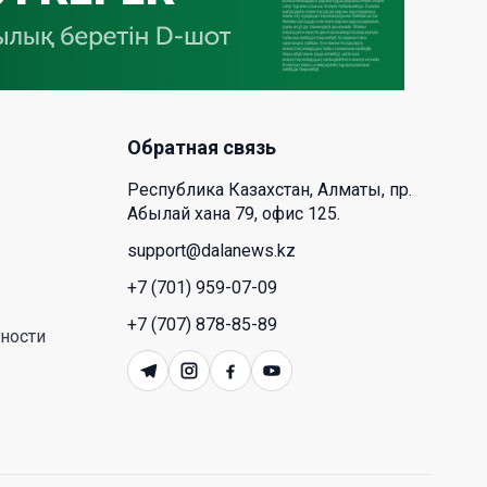
деревообрабатывающего парка
полного цикла «EcoForest»
30 Июл. 2026 14:05
Июль и август — непростое
Обратная связь
время для аллергиков. Как
создать дома пространство, где
Республика Казахстан, Алматы, пр.
действительно легче дышать
Абылай хана 79, офис 125.
29 Июл. 2026 12:18
support@dalanews.kz
+7 (701) 959-07-09
HONOR расширяет стратегию
бизнеса и переходит к развитию
+7 (707) 878-85-89
ности
экосистемы устройств с
искусственным интеллектом
28 Июл. 2026 10:39
Новые ориентиры