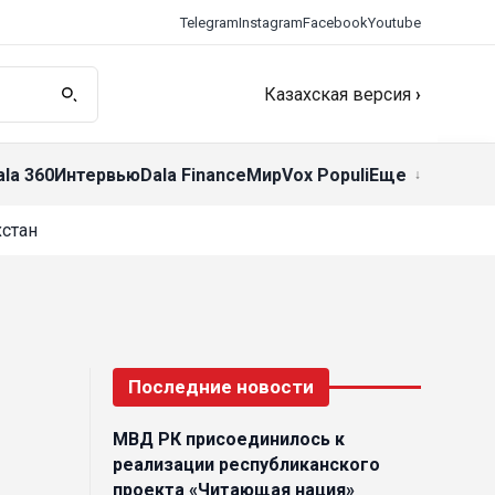
Telegram
Instagram
Facebook
Youtube
Казахская версия
›
ala 360
Интервью
Dala Finance
Мир
Vox Populi
Еще
стан
Последние новости
МВД РК присоединилось к
реализации республиканского
проекта «Читающая нация»