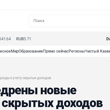
541.64
RUB
5.71
D
есное
Мир
Образование
Прямо сейчас
Регионы
Чистый Казах
одходы к учету скрытых доходов
недрены новые
у скрытых доходов