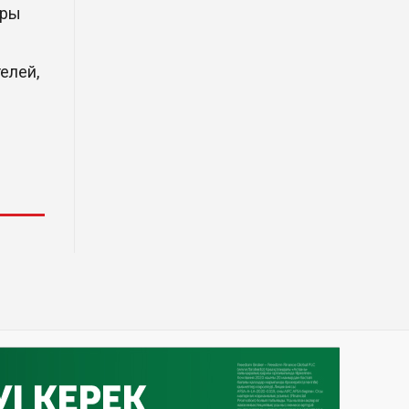
фрагмент ракеты Falcon 9:
ары
ученые готовятся к
наблюдениям
елей,
03 Авг. 2026 15:49
Димаш Кудайберген выпустил
клип с красивой хореографией
на народную песню
31 Июл. 2026 14:11
Роботы-доставщики вышли на
улицы Астаны
31 Июл. 2026 10:58
В области Абай началось
строительство индустриально-
экологического