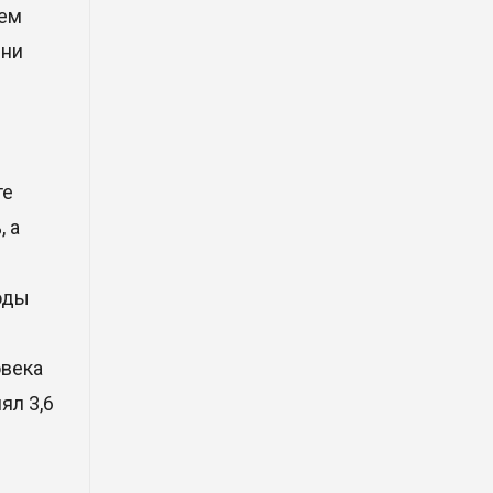
Димаш Кудайберген выпустил
ием
клип с красивой хореографией
ени
на народную песню
31 Июл. 2026 14:11
Роботы-доставщики вышли на
улицы Астаны
те
31 Июл. 2026 10:58
 а
В области Абай началось
оды
строительство индустриально-
экологического
деревообрабатывающего парка
овека
полного цикла «EcoForest»
ял 3,6
30 Июл. 2026 14:05
Июль и август — непростое