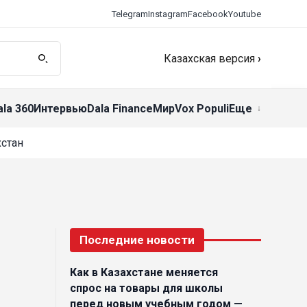
Telegram
Instagram
Facebook
Youtube
Казахская версия
›
ala 360
Интервью
Dala Finance
Мир
Vox Populi
Еще
стан
Последние новости
Как в Казахстане меняется
спрос на товары для школы
перед новым учебным годом —