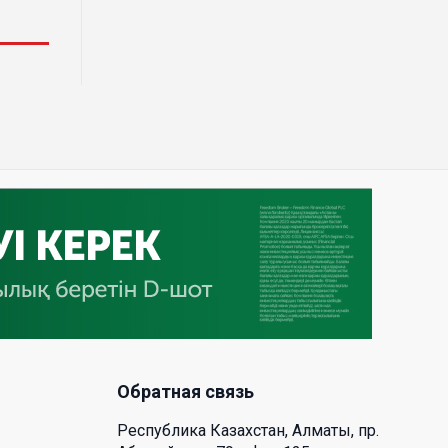
время для аллергиков. Как
создать дома пространство, где
действительно легче дышать
29 Июл. 2026 12:18
HONOR расширяет стратегию
бизнеса и переходит к развитию
экосистемы устройств с
искусственным интеллектом
28 Июл. 2026 10:39
Новые ориентиры
экономического партнерства:
какие возможности открывает
форум Казахстана и России
Обратная связь
26 Июл. 2026 12:11
Республика Казахстан, Алматы, пр.