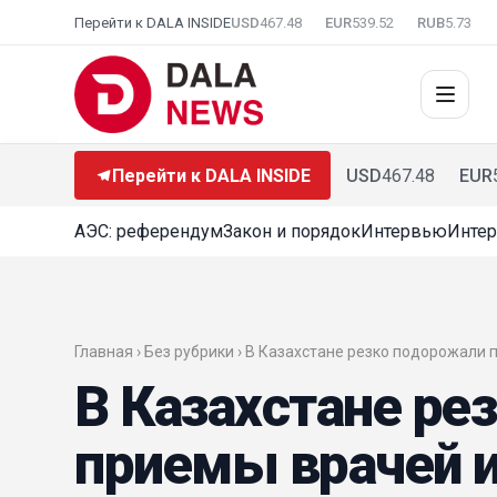
Перейти к DALA INSIDE
USD
467.48
EUR
539.52
RUB
5.73
Перейти к DALA INSIDE
USD
467.48
EUR
АЭС: референдум
Закон и порядок
Интервью
Интер
Главная › Без рубрики › В Казахстане резко подорожали
В Казахстане ре
приемы врачей и