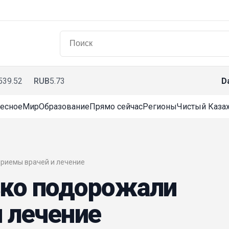
539.52
RUB
5.73
D
есное
Мир
Образование
Прямо сейчас
Регионы
Чистый Казах
 приемы врачей и лечение
зко подорожали
 лечение