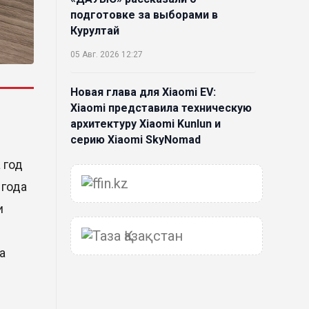
подготовке за выборами в
Курултай
05 Авг. 2026 12:27
Новая глава для Xiaomi EV:
Xiaomi представила техническую
архитектуру Xiaomi Kunlun и
серию Xiaomi SkyNomad
 год
04 Авг. 2026 18:35
 года
В Луну врежется 12-метровый
и
фрагмент ракеты Falcon 9:
ученые готовятся к
наблюдениям
а
03 Авг. 2026 15:49