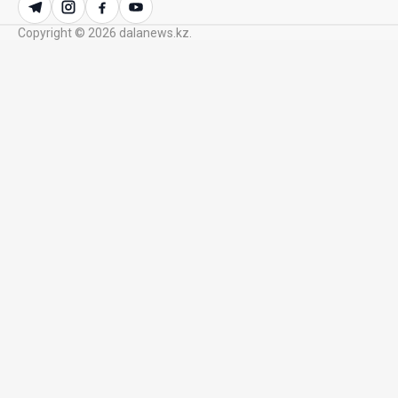
23 Июл. 2026 21:15
Copyright © 2026 dalanews.kz.
Казахстан сохраняет лидерство в Центральной
Азии по устойчивости инвестиционного рынка
23 Июл. 2026 15:39
Полный гид: На какую поддержку от государства
может рассчитывать многодетная семья в
Казахстане
23 Июл. 2026 12:48
Аида Балаева высказалась о важности развития
посмертного донорства в Казахстане
22 Июл. 2026 14:39
Курултай должен стать эффективным