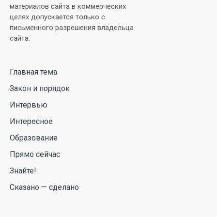
Falcon 9: ученые готовятся к наблюдениям
материалов сайта в коммерческих
целях допускается только с
03 Авг. 2026 15:49
письменного разрешения владельца
сайта.
Димаш Кудайберген выпустил клип с красивой
хореографией на народную песню
Главная тема
31 Июл. 2026 14:11
Закон и порядок
Роботы-доставщики вышли на улицы Астаны
Интервью
31 Июл. 2026 10:58
Интересное
Образование
В области Абай началось строительство
Прямо сейчас
индустриально-экологического
деревообрабатывающего парка полного цикла
Знайте!
«EcoForest»
Сказано — сделано
30 Июл. 2026 14:05