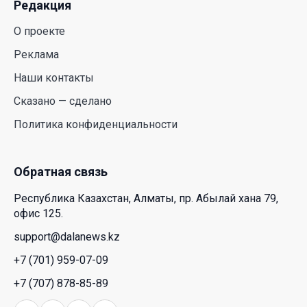
Редакция
Июль и август — непростое время для
аллергиков. Как создать дома пространство, где
О проекте
действительно легче дышать
Реклама
29 Июл. 2026 12:18
Наши контакты
HONOR расширяет стратегию бизнеса и
Сказано — сделано
переходит к развитию экосистемы устройств с
Политика конфиденциальности
искусственным интеллектом
28 Июл. 2026 10:39
Обратная связь
Новые ориентиры экономического партнерства:
Республика Казахстан, Алматы, пр. Абылай хана 79,
какие возможности открывает форум
офис 125.
Казахстана и России
support@dalanews.kz
26 Июл. 2026 12:11
+7 (701) 959-07-09
Межпартийные теледебаты выйдут в эфире
+7 (707) 878-85-89
республиканских телеканалов