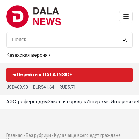
Казахская версия
›
Перейти к DALA INSIDE
USD
469.93
EUR
541.64
RUB
5.71
АЭС: референдум
Закон и порядок
Интервью
Интересное
Главная › Без рубрики › Куда чаще всего едут граждане