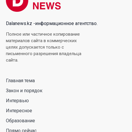
Falcon 9: ученые готовятся к наблюдениям
03 Авг. 2026 15:49
Dalanews.kz -информационное агентство.
Димаш Кудайберген выпустил клип с красивой
Полное или частичное копирование
хореографией на народную песню
материалов сайта в коммерческих
целях допускается только с
31 Июл. 2026 14:11
письменного разрешения владельца
сайта.
Роботы-доставщики вышли на улицы Астаны
31 Июл. 2026 10:58
Главная тема
Закон и порядок
В области Абай началось строительство
индустриально-экологического
Интервью
деревообрабатывающего парка полного цикла
Интересное
«EcoForest»
Образование
30 Июл. 2026 14:05
Прямо сейчас