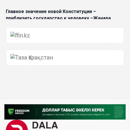
Главное значение новой Конституции –
приблизить государство к человеку –Жанара
Джигитекова
05 Авг. 2026 16:08
Общественные наблюдатели «ДАУЫС»
рассказали о подготовке за выборами в
Курултай
05 Авг. 2026 12:27
Новая глава для Xiaomi EV: Xiaomi представила
техническую архитектуру Xiaomi Kunlun и серию
Xiaomi SkyNomad
04 Авг. 2026 18:35
В Луну врежется 12-метровый фрагмент ракеты