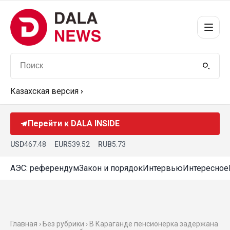
Казахская версия
›
Перейти к DALA INSIDE
USD
467.48
EUR
539.52
RUB
5.73
АЭС: референдум
Закон и порядок
Интервью
Интересное
Главная › Без рубрики › В Караганде пенсионерка задержана