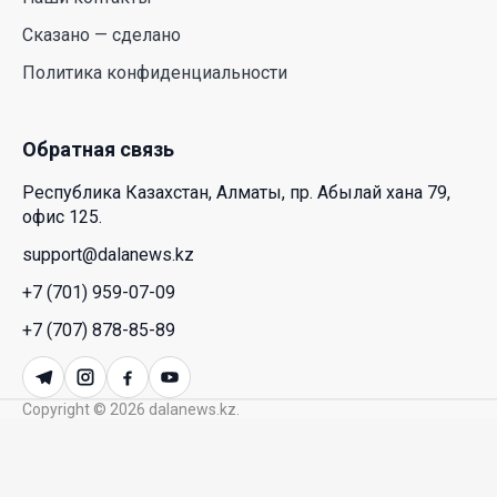
HONOR расширяет стратегию бизнеса и
Сказано — сделано
переходит к развитию экосистемы устройств с
Политика конфиденциальности
искусственным интеллектом
28 Июл. 2026 10:39
Обратная связь
Новые ориентиры экономического партнерства:
Республика Казахстан, Алматы, пр. Абылай хана 79,
какие возможности открывает форум
офис 125.
Казахстана и России
support@dalanews.kz
26 Июл. 2026 12:11
+7 (701) 959-07-09
Межпартийные теледебаты выйдут в эфире
+7 (707) 878-85-89
республиканских телеканалов
23 Июл. 2026 21:15
Copyright © 2026 dalanews.kz.
Казахстан сохраняет лидерство в Центральной
Азии по устойчивости инвестиционного рынка