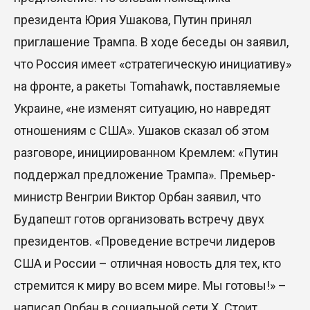
Казахстан сохраняет лидерство в Центральной
президента Юрия Ушакова, Путин принял
Азии по устойчивости инвестиционного рынка
приглашение Трампа. В ходе беседы он заявил,
23 Июл. 2026 15:39
что Россия имеет «стратегическую инициативу»
Полный гид: На какую поддержку от государства
на фронте, а ракеты Tomahawk, поставляемые
может рассчитывать многодетная семья в
Украине, «не изменят ситуацию, но навредят
Казахстане
отношениям с США». Ушаков сказал об этом
23 Июл. 2026 12:48
разговоре, инициированном Кремлем: «Путин
поддержал предложение Трампа». Премьер-
Аида Балаева высказалась о важности развития
посмертного донорства в Казахстане
министр Венгрии Виктор Орбан заявил, что
Будапешт готов организовать встречу двух
22 Июл. 2026 14:39
президентов. «Проведение встречи лидеров
Курултай должен стать эффективным
США и России – отличная новость для тех, кто
механизмом учета мнения общества – эксперт
стремится к миру во всем мире. Мы готовы!» –
21 Июл. 2026 12:02
написал Орбан в социальной сети X. Стоит