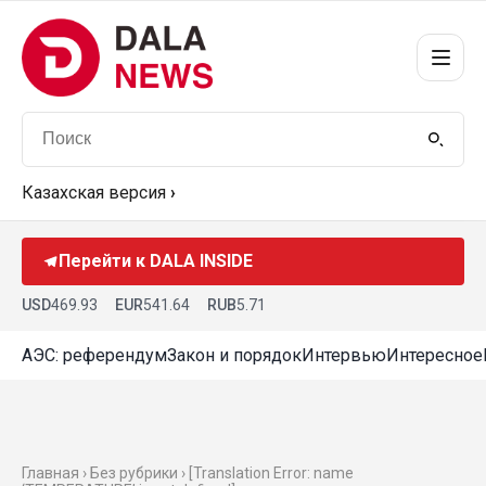
Казахская версия
›
Перейти к DALA INSIDE
USD
469.93
EUR
541.64
RUB
5.71
АЭС: референдум
Закон и порядок
Интервью
Интересное
Главная › Без рубрики › [Translation Error: name