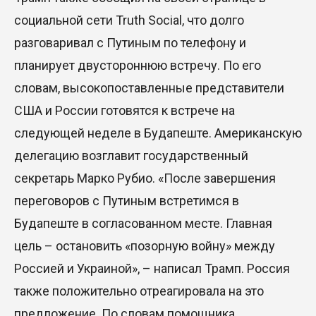
29 Июл. 2026 12:18
социальной сети Truth Social, что долго
разговаривал с Путиным по телефону и
HONOR расширяет стратегию бизнеса и
планирует двустороннюю встречу. По его
переходит к развитию экосистемы устройств с
искусственным интеллектом
словам, высокопоставленные представители
США и России готовятся к встрече на
28 Июл. 2026 10:39
следующей неделе в Будапеште. Американскую
Новые ориентиры экономического партнерства:
делегацию возглавит государственный
какие возможности открывает форум
секретарь Марко Рубио. «После завершения
Казахстана и России
переговоров с Путиным встретимся в
26 Июл. 2026 12:11
Будапеште в согласованном месте. Главная
Межпартийные теледебаты выйдут в эфире
цель – остановить «позорную войну» между
республиканских телеканалов
Россией и Украиной», – написал Трамп. Россия
23 Июл. 2026 21:15
также положительно отреагировала на это
предложение. По словам помощника