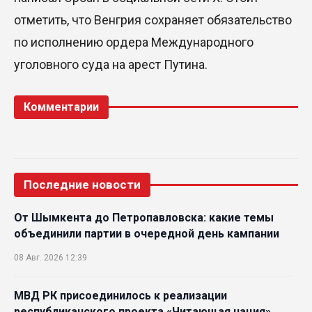
отметить, что Венгрия сохраняет обязательство
SOUEAST Summer CUP 2026 объединил семьи и
юных футболистов в Алматы
по исполнению ордера Международного
уголовного суда на арест Путина.
20 Июл. 2026 11:14
Комментарии
Последние новости
От Шымкента до Петропавловска: какие темы
объединили партии в очередной день кампании
08 Авг. 2026 12:39
МВД РК присоединилось к реализации
республиканского проекта «Читающая нация»