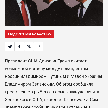
Димаш Кудайберген выпустил клип с красивой
хореографией на народную песню
31 Июл. 2026 14:11
Роботы-доставщики вышли на улицы Астаны
Поделиться новостью
31 Июл. 2026 10:58
В области Абай началось строительство
Президент США Дональд Трамп считает
индустриально-экологического
деревообрабатывающего парка полного цикла
возможной встречу между президентом
«EcoForest»
России Владимиром Путиным и главой Украины
30 Июл. 2026 14:05
Владимиром Зеленским. Об этом сообщила
пресс-секретарь Белого дома накануне визита
Июль и август — непростое время для
аллергиков. Как создать дома пространство, где
Зеленского в США, передает Dalanews.kz. Сам
действительно легче дышать
Трамп также сообщил на своей странице в