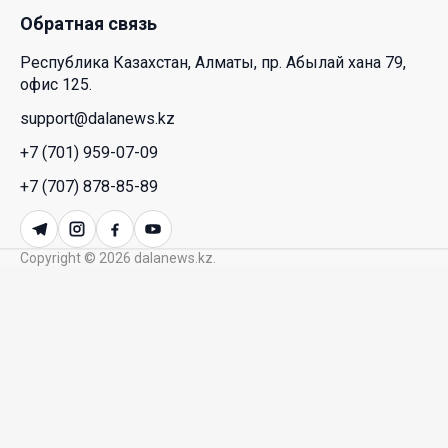
Обратная связь
Новые ориентиры экономического партнерства:
Республика Казахстан, Алматы, пр. Абылай хана 79,
какие возможности открывает форум
офис 125.
Казахстана и России
support@dalanews.kz
26 Июл. 2026 12:11
+7 (701) 959-07-09
Межпартийные теледебаты выйдут в эфире
+7 (707) 878-85-89
республиканских телеканалов
23 Июл. 2026 21:15
Copyright © 2026 dalanews.kz.
Казахстан сохраняет лидерство в Центральной
Азии по устойчивости инвестиционного рынка
23 Июл. 2026 15:39
Полный гид: На какую поддержку от государства
может рассчитывать многодетная семья в