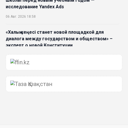
школы перед новым учебным годом —
исследование Yandex Ads
06 Авг. 2026 18:58
«Халық кеңесі станет новой площадкой для
диалога между государством и обществом» –
эксперт о новой Конституции
06 Авг. 2026 15:51
Главное значение новой Конституции –
приблизить государство к человеку –Жанара
Джигитекова
05 Авг. 2026 16:08
Общественные наблюдатели «ДАУЫС»
рассказали о подготовке за выборами в
Курултай