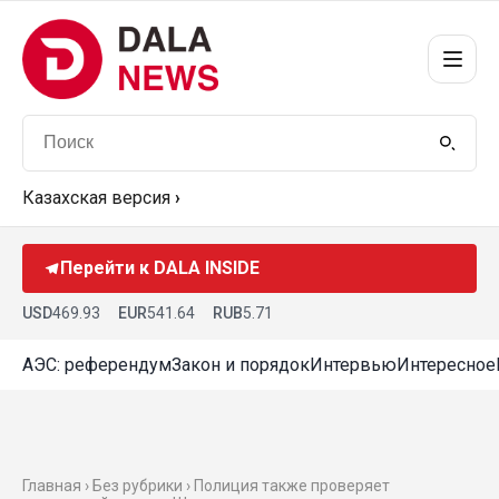
Казахская версия
›
Перейти к DALA INSIDE
USD
469.93
EUR
541.64
RUB
5.71
АЭС: референдум
Закон и порядок
Интервью
Интересное
Главная › Без рубрики › Полиция также проверяет