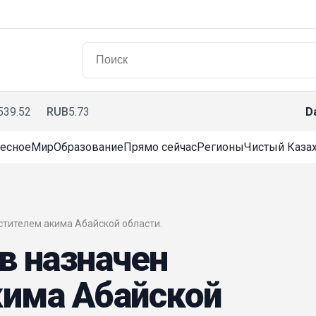
539.52
RUB
5.73
D
есное
Мир
Образование
Прямо сейчас
Регионы
Чистый Казах
естителем акима Абайской области.
в назначен
кима Абайской