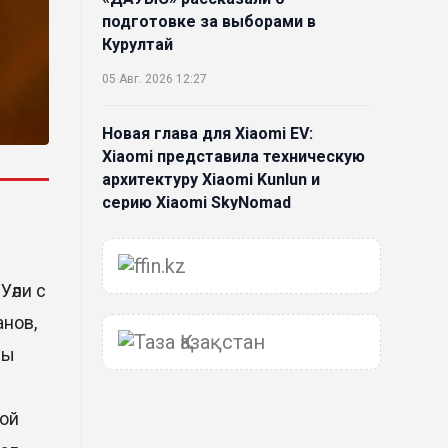
подготовке за выборами в
Курултай
05 Авг. 2026 12:27
Новая глава для Xiaomi EV:
Xiaomi представила техническую
архитектуру Xiaomi Kunlun и
серию Xiaomi SkyNomad
04 Авг. 2026 18:35
әли с
В Луну врежется 12-метровый
фрагмент ракеты Falcon 9:
анов,
ученые готовятся к
лы
наблюдениям
03 Авг. 2026 15:49
вой