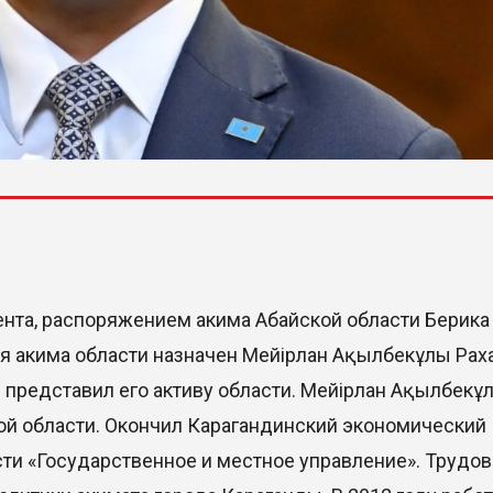
та, распоряжением акима Абайской области Берика У
ля акима области назначен Мейірлан Ақылбекұлы Рах
я представил его активу области. Мейірлан Ақылбекұ
кой области. Окончил Карагандинский экономический
ти «Государственное и местное управление». Трудо