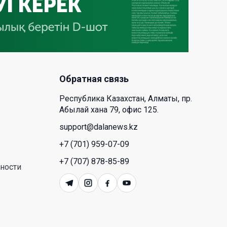
время для аллергиков. Как
создать дома пространство, где
действительно легче дышать
29 Июл. 2026 12:18
HONOR расширяет стратегию
Обратная связь
бизнеса и переходит к развитию
экосистемы устройств с
Республика Казахстан, Алматы, пр.
искусственным интеллектом
Абылай хана 79, офис 125.
28 Июл. 2026 10:39
support@dalanews.kz
+7 (701) 959-07-09
Новые ориентиры
+7 (707) 878-85-89
экономического партнерства:
ности
какие возможности открывает
форум Казахстана и России
26 Июл. 2026 12:11