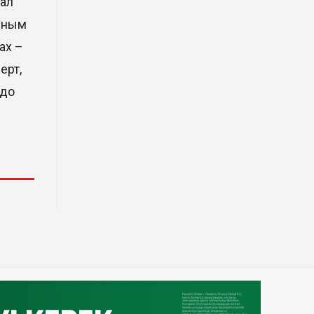
тал
Димаш Кудайберген выпустил
клип с красивой хореографией
авным
на народную песню
ах –
31 Июл. 2026 14:11
ерт,
 до
Роботы-доставщики вышли на
улицы Астаны
31 Июл. 2026 10:58
В области Абай началось
строительство индустриально-
экологического
деревообрабатывающего парка
полного цикла «EcoForest»
30 Июл. 2026 14:05
Июль и август — непростое