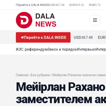
Перейти к DALA INSIDE
USD
467.48
EUR
539.52
RUB
5.73
Перейти к DALA INSIDE
USD
467.48
EUR
АЭС: референдум
Закон и порядок
Интервью
Интер
Главная › Без рубрики › Мейірлан Раханов назначен зам
Мейірлан Рахано
заместителем а