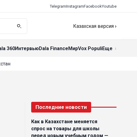
Telegram
Instagram
Facebook
Youtube
Казахская версия
›
ala 360
Интервью
Dala Finance
Мир
Vox Populi
Еще
стан
Последние новости
Как в Казахстане меняется
спрос на товары для школы
перед новым учебным годом —