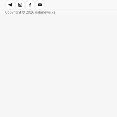
Казахстане
Copyright © 2026 dalanews.kz.
23 Июл. 2026 12:48
Аида Балаева высказалась о важности развития
посмертного донорства в Казахстане
22 Июл. 2026 14:39
Курултай должен стать эффективным
механизмом учета мнения общества – эксперт
21 Июл. 2026 12:02
SOUEAST Summer CUP 2026 объединил семьи и
юных футболистов в Алматы
20 Июл. 2026 11:14
В Шанхае прошла Всемирная конференция по