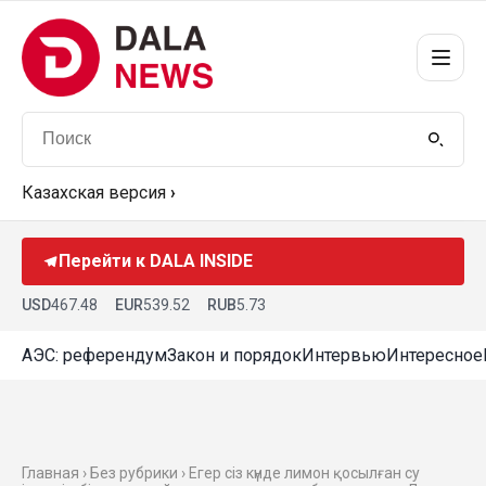
Казахская версия
›
Перейти к DALA INSIDE
USD
467.48
EUR
539.52
RUB
5.73
АЭС: референдум
Закон и порядок
Интервью
Интересное
Главная › Без рубрики › Егер сіз күнде лимон қосылған су