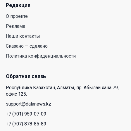
28 Июл. 2026 10:39
Редакция
О проекте
Новые ориентиры экономического партнерства:
какие возможности открывает форум
Реклама
Казахстана и России
Наши контакты
26 Июл. 2026 12:11
Сказано — сделано
Политика конфиденциальности
Межпартийные теледебаты выйдут в эфире
республиканских телеканалов
23 Июл. 2026 21:15
Обратная связь
Республика Казахстан, Алматы, пр. Абылай хана 79,
Казахстан сохраняет лидерство в Центральной
офис 125.
Азии по устойчивости инвестиционного рынка
support@dalanews.kz
23 Июл. 2026 15:39
+7 (701) 959-07-09
Полный гид: На какую поддержку от государства
+7 (707) 878-85-89
может рассчитывать многодетная семья в