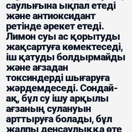
саулығына ықпал етеді
және антиоксидант
ретінде әрекет етеді.
Лимон суы ас қорытуды
жақсартуға көмектеседі,
іш қатуды болдырмайды
және ағзадан
токсиндерді шығаруға
жәрдемдеседі. Сондай-
ақ, бұл су ішу арқылы
ағзаның сулануын
арттыруға болады, бұл
жалпы денсаулыққа өте