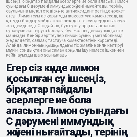
ішсеңіз, бірқатар пайдалы әсерлерге ие бола аласыз. Лимон
суындағы С дәрумені иммундық жүйені нығайтады, терінің
саулығына ықпал етеді және антиоксидант ретінде әрекет
етеді. Лимон суы ас қорытуды жақсартуға көмектеседі, іш
қатуды болдырмайды және ағзадан токсиндерді шығаруға
жәрдемдеседі. Сондай-ақ, бұл су ішу арқылы ағзаның
сулануын арттыруға болады, бұл жалпы денсаулыққа өте
маңызды. Кейбір зерттеулер лимон суының метаболизмді
жеделдетіп, салмақ тастауға көмектесетінін көрсетеді.
Алайда, лимонның қышқылдығы тіс эмаліне зиян келтіруі
мүмкін, сондықтан оны саман арқылы ішу немесе ішкеннен
кейін ауызды шаю ұсынылады.
Егер сіз күнде лимон
қосылған су ішсеңіз,
бірқатар пайдалы
әсерлерге ие бола
аласыз. Лимон суындағы
С дәрумені иммундық
жүйені нығайтады, терінің