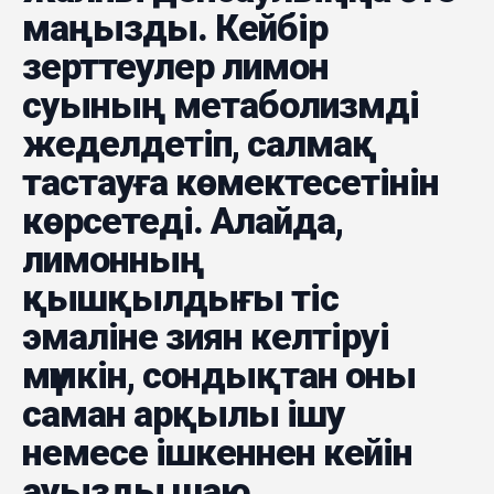
маңызды. Кейбір
зерттеулер лимон
суының метаболизмді
жеделдетіп, салмақ
тастауға көмектесетінін
көрсетеді. Алайда,
лимонның
қышқылдығы тіс
эмаліне зиян келтіруі
мүмкін, сондықтан оны
саман арқылы ішу
немесе ішкеннен кейін
ауызды шаю