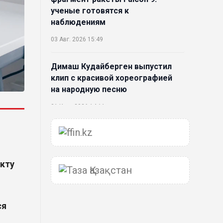
ученые готовятся к
наблюдениям
03 Авг. 2026 15:49
Димаш Кудайберген выпустил
клип с красивой хореографией
на народную песню
31 Июл. 2026 14:11
Роботы-доставщики вышли на
улицы Астаны
укту
31 Июл. 2026 10:58
В области Абай началось
строительство индустриально-
ся
экологического