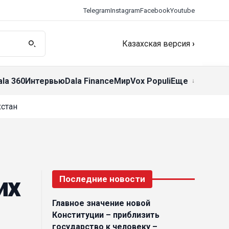
Telegram
Instagram
Facebook
Youtube
Казахская версия
›
ala 360
Интервью
Dala Finance
Мир
Vox Populi
Еще
стан
их
Последние новости
Главное значение новой
Конституции – приблизить
государство к человеку –