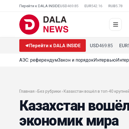
Перейти к DALA INSIDE
USD
469.85
EUR
542.16
RUB
5.78
Перейти к DALA INSIDE
USD
469.85
EUR
АЭС: референдум
Закон и порядок
Интервью
Интер
Главная › Без рубрики › Казахстан вошёл в топ-40 крупн
Казахстан вошёл
экономик мира