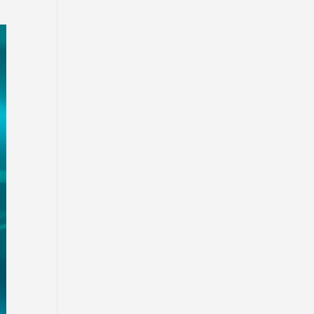
деревообрабатывающего парка
полного цикла «EcoForest»
30 Июл. 2026 14:05
Июль и август — непростое
время для аллергиков. Как
создать дома пространство, где
действительно легче дышать
29 Июл. 2026 12:18
HONOR расширяет стратегию
бизнеса и переходит к развитию
экосистемы устройств с
искусственным интеллектом
28 Июл. 2026 10:39
Новые ориентиры