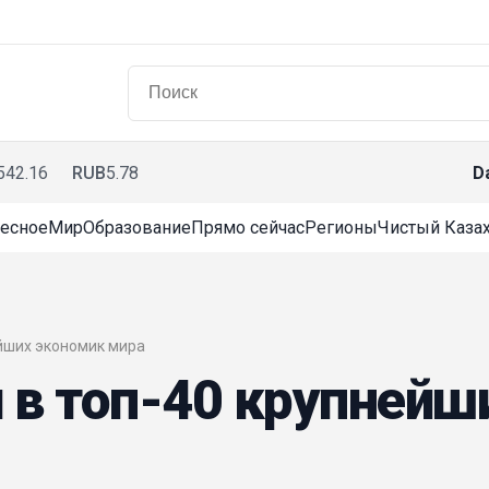
542.16
RUB
5.78
D
есное
Мир
Образование
Прямо сейчас
Регионы
Чистый Казах
ейших экономик мира
 в топ-40 крупнейш