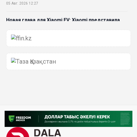
05 Авг. 2026 12:27
Новая глава для Xiaomi EV: Xiaomi представила
техническую архитектуру Xiaomi Kunlun и серию
Xiaomi SkyNomad
04 Авг. 2026 18:35
В Луну врежется 12-метровый фрагмент ракеты
Falcon 9: ученые готовятся к наблюдениям
03 Авг. 2026 15:49
Димаш Кудайберген выпустил клип с красивой
хореографией на народную песню
31 Июл. 2026 14:11
Роботы-доставщики вышли на улицы Астаны