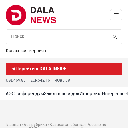
Казахская версия
›
Перейти к DALA INSIDE
USD
469.85
EUR
542.16
RUB
5.78
АЭС: референдум
Закон и порядок
Интервью
Интересное
Главная › Без рубрики › Казахстан обогнал Россию по