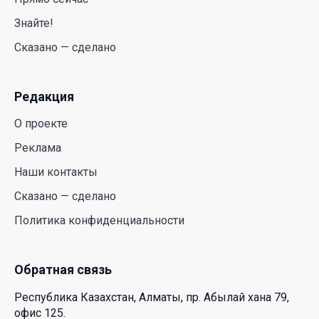
Знайте!
Новые ориентиры экономического партнерства:
Сказано — сделано
какие возможности открывает форум
Казахстана и России
26 Июл. 2026 12:11
Редакция
О проекте
Межпартийные теледебаты выйдут в эфире
республиканских телеканалов
Реклама
23 Июл. 2026 21:15
Наши контакты
Сказано — сделано
Казахстан сохраняет лидерство в Центральной
Политика конфиденциальности
Азии по устойчивости инвестиционного рынка
23 Июл. 2026 15:39
Обратная связь
Полный гид: На какую поддержку от государства
Республика Казахстан, Алматы, пр. Абылай хана 79,
может рассчитывать многодетная семья в
офис 125.