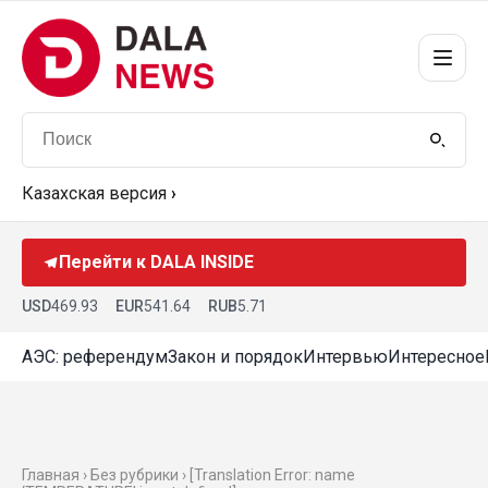
Казахская версия
›
Перейти к DALA INSIDE
USD
469.93
EUR
541.64
RUB
5.71
АЭС: референдум
Закон и порядок
Интервью
Интересное
Главная › Без рубрики › [Translation Error: name