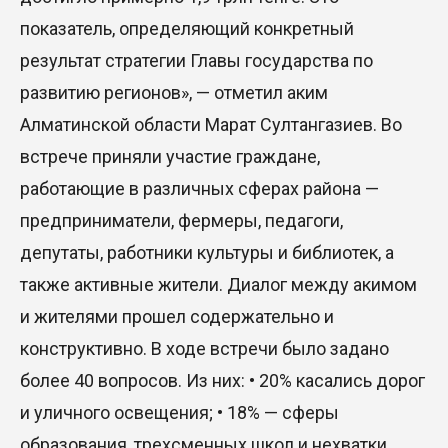
Казахстан сохраняет лидерство в Центральной
показатель, определяющий конкретный
Азии по устойчивости инвестиционного рынка
результат стратегии Главы государства по
23 Июл. 2026 15:39
развитию регионов», — отметил аким
Полный гид: На какую поддержку от государства
Алматинской области Марат Султангазиев. Во
может рассчитывать многодетная семья в
встрече приняли участие граждане,
Казахстане
работающие в различных сферах района —
23 Июл. 2026 12:48
предприниматели, фермеры, педагоги,
депутаты, работники культуры и библиотек, а
Аида Балаева высказалась о важности развития
посмертного донорства в Казахстане
также активные жители. Диалог между акимом
и жителями прошел содержательно и
22 Июл. 2026 14:39
конструктивно. В ходе встречи было задано
Курултай должен стать эффективным
более 40 вопросов. Из них: • 20% касались дорог
механизмом учета мнения общества – эксперт
и уличного освещения; • 18% — сферы
21 Июл. 2026 12:02
образования, трехсменных школ и нехватки