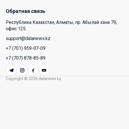
28 Июл. 2026 10:39
Обратная связь
Новые ориентиры экономического партнерства:
Республика Казахстан, Алматы, пр. Абылай хана 79,
какие возможности открывает форум
офис 125.
Казахстана и России
support@dalanews.kz
26 Июл. 2026 12:11
+7 (701) 959-07-09
Межпартийные теледебаты выйдут в эфире
+7 (707) 878-85-89
республиканских телеканалов
23 Июл. 2026 21:15
Copyright © 2026 dalanews.kz.
Казахстан сохраняет лидерство в Центральной
Азии по устойчивости инвестиционного рынка
23 Июл. 2026 15:39
Полный гид: На какую поддержку от государства
может рассчитывать многодетная семья в