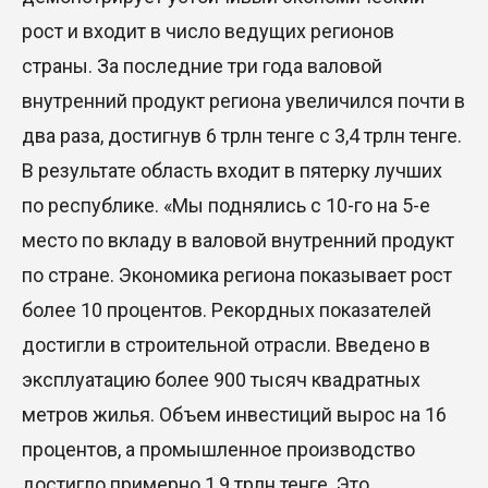
29 Июл. 2026 12:18
рост и входит в число ведущих регионов
страны. За последние три года валовой
HONOR расширяет стратегию бизнеса и
внутренний продукт региона увеличился почти в
переходит к развитию экосистемы устройств с
искусственным интеллектом
два раза, достигнув 6 трлн тенге с 3,4 трлн тенге.
В результате область входит в пятерку лучших
28 Июл. 2026 10:39
по республике. «Мы поднялись с 10-го на 5-е
Новые ориентиры экономического партнерства:
место по вкладу в валовой внутренний продукт
какие возможности открывает форум
по стране. Экономика региона показывает рост
Казахстана и России
более 10 процентов. Рекордных показателей
26 Июл. 2026 12:11
достигли в строительной отрасли. Введено в
Межпартийные теледебаты выйдут в эфире
эксплуатацию более 900 тысяч квадратных
республиканских телеканалов
метров жилья. Объем инвестиций вырос на 16
23 Июл. 2026 21:15
процентов, а промышленное производство
достигло примерно 1,9 трлн тенге. Это