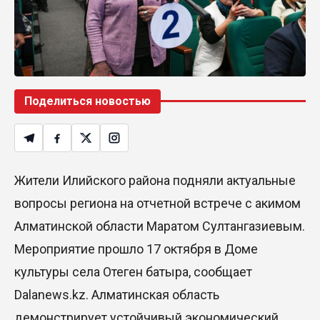
Димаш Кудайберген выпустил клип с красивой
хореографией на народную песню
31 Июл. 2026 14:11
Роботы-доставщики вышли на улицы Астаны
Поделиться новостью
31 Июл. 2026 10:58
В области Абай началось строительство
Жители Илийского района подняли актуальные
индустриально-экологического
деревообрабатывающего парка полного цикла
вопросы региона на отчетной встрече с акимом
«EcoForest»
Алматинской области Маратом Султангазиевым.
30 Июл. 2026 14:05
Мероприятие прошло 17 октября в Доме
культуры села Отеген батыра, сообщает
Июль и август — непростое время для
аллергиков. Как создать дома пространство, где
Dalanews.kz. Алматинская область
действительно легче дышать
демонстрирует устойчивый экономический