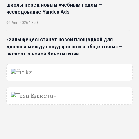
школы перед новым учебным годом —
исследование Yandex Ads
06 Авг. 2026 18:58
«Халық кеңесі станет новой площадкой для
диалога между государством и обществом» –
эксперт о новой Конституции
06 Авг. 2026 15:51
Главное значение новой Конституции –
приблизить государство к человеку –Жанара
Джигитекова
05 Авг. 2026 16:08
Общественные наблюдатели «ДАУЫС»
рассказали о подготовке за выборами в
Курултай