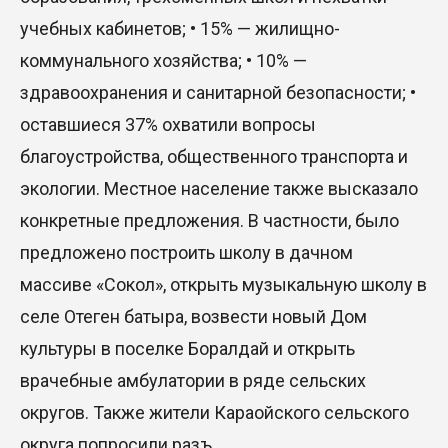
учебных кабинетов; • 15% — жилищно-
SOUEAST Summer CUP 2026 объединил семьи и
юных футболистов в Алматы
коммунального хозяйства; • 10% —
здравоохранения и санитарной безопасности; •
20 Июл. 2026 11:14
оставшиеся 37% охватили вопросы
благоустройства, общественного транспорта и
экологии. Местное население также высказало
конкретные предложения. В частности, было
предложено построить школу в дачном
массиве «Сокол», открыть музыкальную школу в
селе Отеген батыра, возвести новый Дом
культуры в поселке Боралдай и открыть
врачебные амбулатории в ряде сельских
округов. Также жители Караойского сельского
округа попросили разъ